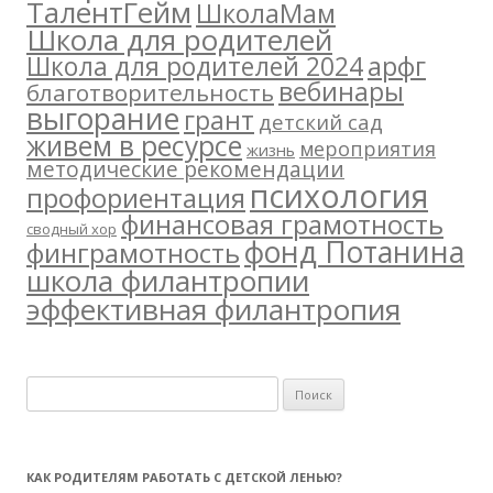
ТалентГейм
ШколаМам
Школа для родителей
арфг
Школа для родителей 2024
вебинары
благотворительность
выгорание
грант
детский сад
живем в ресурсе
мероприятия
жизнь
методические рекомендации
психология
профориентация
финансовая грамотность
сводный хор
фонд Потанина
финграмотность
школа филантропии
эффективная филантропия
Н
а
й
т
КАК РОДИТЕЛЯМ РАБОТАТЬ С ДЕТСКОЙ ЛЕНЬЮ?