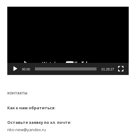
и
:
Видеоплеер
00:00
01:28:27
КОНТАКТЫ
Как к нам обратиться:
Оставьте заявку по эл. почте:
nko-new@yandex.ru