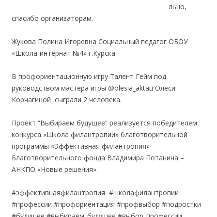
льно,
спасибо организаторам.
Жукова Полина Игоревна Социальный педагог ОБОУ
«Школа-интернат №4» г.Курска
В профориентационную игру Талент Гейм под
руководством мастера игры @olesia_aktau Олеси
Корчагиной сыграли 2 человека.
Проект “Выбираем будущее” реализуется победителем
конкурса «Школа филантропии» благотворительной
программы «Эффективная филантропия»
Благотворительного фонда Владимира Потанина –
АНКПО «Новые решения».
#эффективнаяфилантропия #школафилантропии
#профессии #профориентация #профвыбор #подростки
#будущее #выбираем_будущее #выбор_профессии