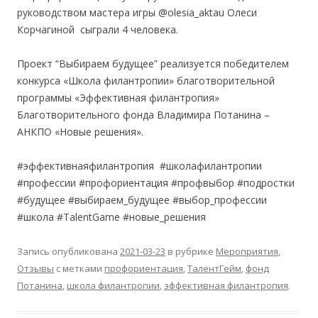
руководством мастера игры @olesia_aktau Олеси
Корчагиной сыграли 4 человека.
Проект “Выбираем будущее” реализуется победителем
конкурса «Школа филантропии» благотворительной
программы «Эффективная филантропия»
Благотворительного фонда Владимира Потанина –
АНКПО «Новые решения».
#эффективнаяфилантропия #школафилантропии
#профессии #профориентация #профвыбор #подростки
#будущее #выбираем_будущее #выбор_профессии
#школа #TalentGame #новые_решения
Запись опубликована
2021-03-23
в рубрике
Мероприятия
,
Отзывы
с метками
профориентация
,
ТалентГейм
,
фонд
Потанина
,
школа филантропии
,
эффективная филантропия
.