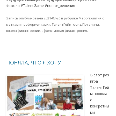
#школа #TalentGame #новые_решения
Запись опубликована
2021-03-26
в рубрике
Мероприятия
с
метками
профориентация
,
ТалентГейм
,
фонд Потанина
,
школа филантропии
,
эффективная филантропия
.
ПОНЯЛА, ЧТО Я ХОЧУ
В этот раз
игра
ТалентГей
м прошла
с
конкретны
ми