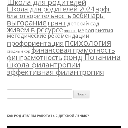
Школа для родителей
арфг
Школа для родителей 2024
вебинары
благотворительность
выгорание
грант
детский сад
живем в ресурсе
мероприятия
жизнь
методические рекомендации
психология
профориентация
финансовая грамотность
сводный хор
фонд Потанина
финграмотность
школа филантропии
эффективная филантропия
Н
а
й
т
КАК РОДИТЕЛЯМ РАБОТАТЬ С ДЕТСКОЙ ЛЕНЬЮ?
и
:
Видеоплеер