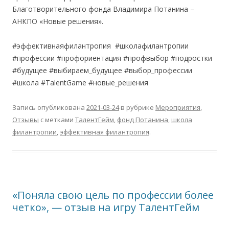
Благотворительного фонда Владимира Потанина –
АНКПО «Новые решения».
#эффективнаяфилантропия #школафилантропии
#профессии #профориентация #профвыбор #подростки
#будущее #выбираем_будущее #выбор_профессии
#школа #TalentGame #новые_решения
Запись опубликована
2021-03-24
в рубрике
Мероприятия
,
Отзывы
с метками
ТалентГейм
,
фонд Потанина
,
школа
филантропии
,
эффективная филантропия
.
«Поняла свою цель по профессии более
четко», — отзыв на игру ТалентГейм