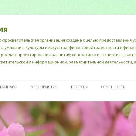
ия
-просветительская организация создана с целью предоставления ус
бслуживания, культуры и искусства, финансовой грамотности и фина
граждан; проектирования развития; консалтинга и экспертизы; рас
ветительской и информационной, разъяснительной деятельности, а
Перейти
к
ВЕБИНАРЫ
МЕРОПРИЯТИЯ
ПРОЕКТЫ
ОТЧЕТНОСТЬ
содержимому
Е ДОКУМЕНТЫ
«ШКОЛА СЧАСТЛИВЫХ
ПУБЛИЧНЫЙ ОТЧЕ
МНОГОДЕТНЫХ МАМ»
ГОДОВОЙ БУХГАЛ
ПСИХОЛОГИЧЕСКАЯ
ОТЧЕТ
ПОДДЕРЖКА ШКОЛЬНЫХ
ОТЧЕТНОСТЬ В М
ПЕДАГОГОВ- ПСИХОЛОГОВ