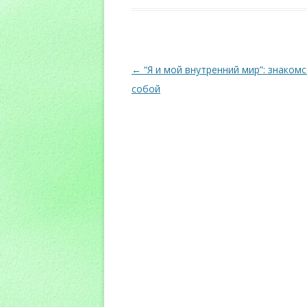
Навигация
←
“Я и мой внутренний мир”: знакомс
по
собой
записям