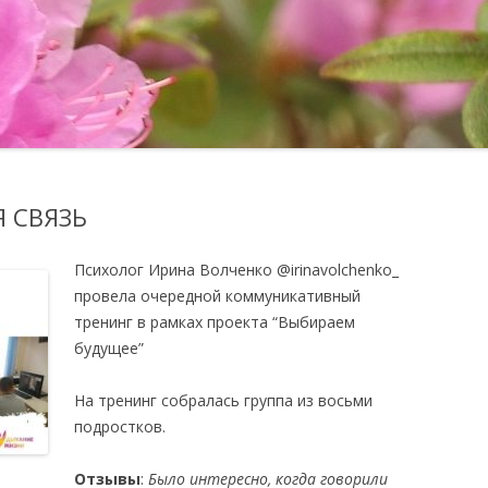
ОТЗЫВЫ
ПОДГОТОВКА УЧИТЕЛЕЙ-
НАСТАВНИКОВ ПО
МЕТОДИЧЕСКОЕ 
ФИНАНСОВОЙ ГРАМОТНОСТИ
ШКОЛА ДЛЯ РОДИТЕЛЕЙ
 СВЯЗЬ
Психолог Ирина Волченко
@irinavolchenko_
провела очередной коммуникативный
тренинг в рамках проекта “Выбираем
будущее”
На тренинг собралась группа из восьми
подростков.
Отзывы
:
Было интересно, когда говорили