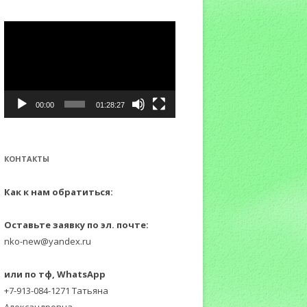
:
Видеоплеер
00:00
01:28:27
КОНТАКТЫ
Как к нам обратиться:
Оставьте заявку по эл. почте:
nko-new@yandex.ru
или по тф, WhatsApp
+7-913-084-1271 Татьяна
Александровна