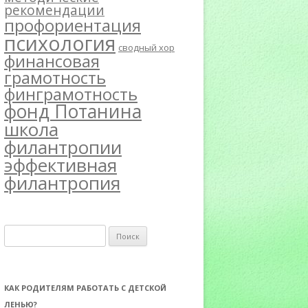
рекомендации
профориентация
психология
сводный хор
финансовая
грамотность
финграмотность
фонд Потанина
школа
филантропии
эффективная
филантропия
Н
а
й
т
КАК РОДИТЕЛЯМ РАБОТАТЬ С ДЕТСКОЙ
и
ЛЕНЬЮ?