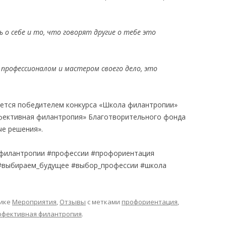
 о себе и то, что говорят другие о тебе это
профессионалом и мастером своего дело, это
уется победителем конкурса «Школа филантропии»
ективная филантропия» Благотворительного фонда
е решения».
филантропии
#профессии #профориентация
#выбираем_будущее #выбор_профессии #школа
рике
Мероприятия
,
Отзывы
с метками
профориентация
,
ффективная филантропия
.