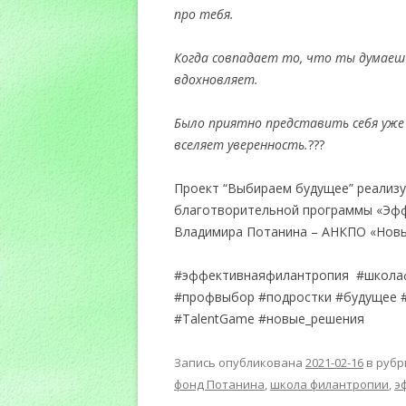
про тебя.
Когда совпадает то, что ты думаешь
вдохновляет.
Было приятно представить себя уже 
вселяет уверенность.
???
Проект “Выбираем будущее” реализ
благотворительной программы «Эфф
Владимира Потанина – АНКПО «Новы
#эффективнаяфилантропия #школа
#профвыбор #подростки #будущее 
#TalentGame #новые_решения
Запись опубликована
2021-02-16
в руб
фонд Потанина
,
школа филантропии
,
э