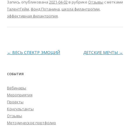
Запись опубликована
2021-04-02
в рубрике
Отзывы
с метками
ТалентГейм
,
фонд Потанина
,
школа филантропии
,
эффективная филантропия
.
Навигация
←
ВЕСЬ СПЕКТР ЭМОЦИЙ
ДЕТСКИЕ МЕЧТЫ
→
по
записям
СОБЫТИЯ
Вебинары
Мероприятия
Проекты
Консультанты
Отзывы
Методическое портфолио