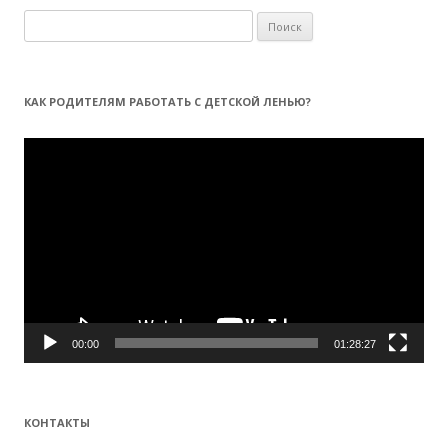
Н
а
й
т
КАК РОДИТЕЛЯМ РАБОТАТЬ С ДЕТСКОЙ ЛЕНЬЮ?
и
:
Видеоплеер
00:00
01:28:27
КОНТАКТЫ