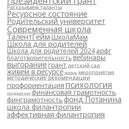
Президентский грант
Раскрываем таланты
Ресурсное состояние
Родительский университет
Современная школа
ТалентГейм
ШколаМам
Школа для родителей
арфг
Школа для родителей 2024
вебинары
благотворительность
выгорание
грант
детский сад
живем в ресурсе
мероприятия
жизнь
методические рекомендации
психология
профориентация
финансовая грамотность
сводный хор
фонд Потанина
финграмотность
школа филантропии
эффективная филантропия