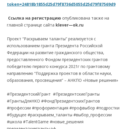
token=24818b1855d25d79f8736d5055d25d79f87569d9
Ссылка на регистрацию
опубликована также на
главной странице сайта
klever
—
ok
.
ru
Проект “Раскрываем таланты” реализуется с
использованием гранта Президента Российской
Федерации на развитие гражданского общества,
предоставленного Фондом президентских грантов
победителю первого конкурса 2021г по грантовому
направлению “Поддержка проектов в области науки,
образования, просвещения” – АНКПО «Новые решения»
#ПрезидентскийГрант #ПрезидентскиеГранты
#ГрантыДляНКО #ФондПрезидентскихГрантов
#профессии #профориентация #профвыбор #подростки
#будущее #раскрываем_таланты #выбор_профессии
#школа #TalentGame #новые_решения
президентскиегранты.рф