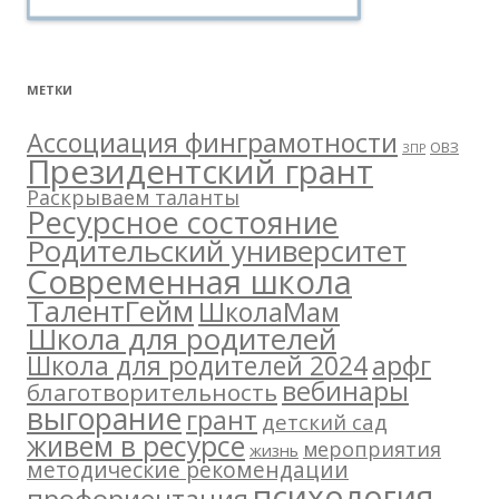
МЕТКИ
Ассоциация финграмотности
ОВЗ
ЗПР
Президентский грант
Раскрываем таланты
Ресурсное состояние
Родительский университет
Современная школа
ТалентГейм
ШколаМам
Школа для родителей
арфг
Школа для родителей 2024
вебинары
благотворительность
выгорание
грант
детский сад
живем в ресурсе
мероприятия
жизнь
методические рекомендации
психология
профориентация