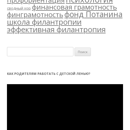
финансовая грамотность
сводный хор
фонд Потанина
финграмотность
школа филантропии
эффективная филантропия
Н
а
й
т
КАК РОДИТЕЛЯМ РАБОТАТЬ С ДЕТСКОЙ ЛЕНЬЮ?
и
:
Видеоплеер