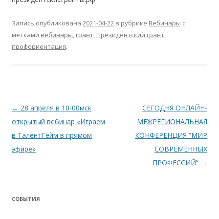
Запись опубликована
2021-04-22
в рубрике
Вебинары
с
метками
вебинары
,
грант
,
Президентский грант
,
профориентация
.
Навигация
←
28 апреля в 10-00мск
СЕГОДНЯ ОНЛАЙН-
по
открытый вебинар «Играем
МЕЖРЕГИОНАЛЬНАЯ
записям
в ТалентГейм в прямом
КОНФЕРЕНЦИЯ “МИР
эфире»
СОВРЕМЕННЫХ
ПРОФЕССИЙ”
→
СОБЫТИЯ