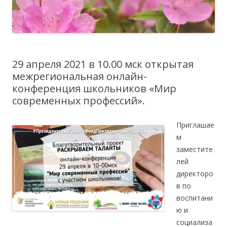
29 апреля 2021 в 10.00 мск открытая
межрегиональная онлайн-
конференция школьников «Мир
современных профессий».
Приглашае
м
заместите
лей
директоро
в по
воспитани
ю и
социализа