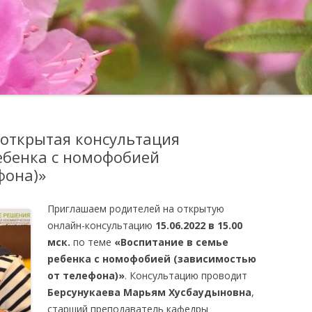
ОТЗЫВЫ
ПОДГОТОВКА УЧИТЕЛЕЙ-
НАСТАВНИКОВ ПО
МЕТОДИЧЕСКОЕ 
ФИНАНСОВОЙ ГРАМОТНОСТИ
ШКОЛА ДЛЯ РОДИТЕЛЕЙ
. открытая консультация
ебенка с номофобией
фона)»
Приглашаем родителей на открытую
онлайн-консультацию
15.06.2022 в 15.00
мск
.
по теме
«
Воспитание в семье
ребенка с номофобией (зависимостью
от телефона)
»
. Консультацию проводит
Берсунукаева Марьям Хусбаудыновна
,
старший преподаватель кафедры