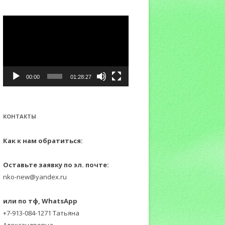
:
Видеоплеер
00:00
01:28:27
КОНТАКТЫ
Как к нам обратиться:
Оставьте заявку по эл. почте:
nko-new@yandex.ru
или по тф, WhatsApp
+7-913-084-1271 Татьяна
Александровна