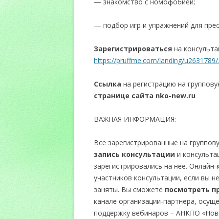
— знакомство с номофобией;
— подбор игр и упражнений для пр
Зарегистрироваться
на консульта
https://pruffme.com/landing/u263178
Ссылка
на регистрацию на группов
странице сайта
nko-
new.ru
ВАЖНАЯ ИНФОРМАЦИЯ:
Все зарегистрированные на группов
запись консультации
и консультац
зарегистрировались на нее. Онлайн-
участников консультации, если вы не
заняты. Вы сможете
посмотреть п
канале организации-партнера, осу
поддержку вебинаров – АНКПО «Нов