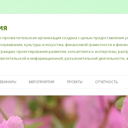
ия
-просветительская организация создана с целью предоставления ус
бслуживания, культуры и искусства, финансовой грамотности и фина
граждан; проектирования развития; консалтинга и экспертизы; рас
ветительской и информационной, разъяснительной деятельности, а
Перейти
к
ВЕБИНАРЫ
МЕРОПРИЯТИЯ
ПРОЕКТЫ
ОТЧЕТНОСТЬ
содержимому
Е ДОКУМЕНТЫ
«ШКОЛА СЧАСТЛИВЫХ
ПУБЛИЧНЫЙ ОТЧЕ
МНОГОДЕТНЫХ МАМ»
ГОДОВОЙ БУХГАЛ
ПСИХОЛОГИЧЕСКАЯ
ОТЧЕТ
ПОДДЕРЖКА ШКОЛЬНЫХ
ОТЧЕТНОСТЬ В М
ПЕДАГОГОВ- ПСИХОЛОГОВ