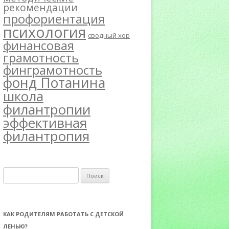
рекомендации
профориентация
психология
сводный хор
финансовая
грамотность
финграмотность
фонд Потанина
школа
филантропии
эффективная
филантропия
Н
а
й
т
КАК РОДИТЕЛЯМ РАБОТАТЬ С ДЕТСКОЙ
и
ЛЕНЬЮ?