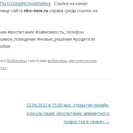
CFT9z1cOqJgj8JCmoKKVWeg
Ссылка на канал
анице сайта
nko-
new.ru
справа среди ссылок на
ния #воспитание #зависимость_телефон
симое_поведение #новые_решения #родители
фобия
рике
Вебинары
с метками
вебинары
,
методические
итет
.
22.06.2022 в 15.00 мск. открытая онлайн-
консультация «Воспитание девиантного
подростка в семье»
→