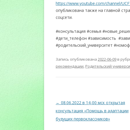
https://www.youtube.com/channel/U
опубликована также на главной стр
соцсети.
#консультация #семья #новые_реше
#дети_телефон #зависимость #зави
#родительский_университет #номо
Запись опубликована
2022-06-09
в руб
рекомендации
,
Родительский универс
Навигация
←
08.06.2022 в 14-00 мск открытая
по
консультация «Помощь в адаптации
записям
будущих первоклассников»