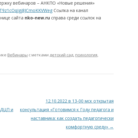
ержку вебинаров – АНКПО «Новые решения»
CFT9z1cOqJgj8JCmoKKVWeg
Ссылка на канал
анице сайта
nko-
new.ru
справа среди ссылок на
рике
Вебинары
с метками
детский сад
,
психология
,
12.10.2022 в 13-00 мск открытая
 ДЦП и
консультация «Готовимся к Году педагога и
наставника: как создать педагогически
комфортную среду»
→