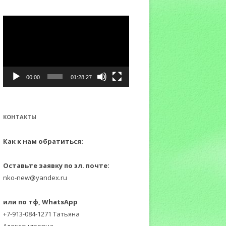
:
Видеоплеер
00:00
01:28:27
КОНТАКТЫ
Как к нам обратиться:
Оставьте заявку по эл. почте:
nko-new@yandex.ru
или по тф, WhatsApp
+7-913-084-1271 Татьяна
Александровна