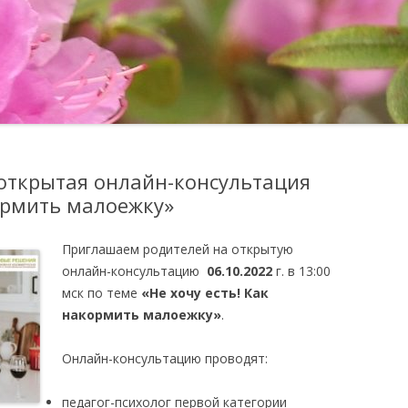
ОТЗЫВЫ
ПОДГОТОВКА УЧИТЕЛЕЙ-
НАСТАВНИКОВ ПО
МЕТОДИЧЕСКОЕ 
ФИНАНСОВОЙ ГРАМОТНОСТИ
ШКОЛА ДЛЯ РОДИТЕЛЕЙ
к открытая онлайн-консультация
кормить малоежку»
Приглашаем родителей на открытую
онлайн-консультацию
06.10.2022
г. в 13:00
мск по теме
«Не хочу есть! Как
накормить малоежку»
.
Онлайн-консультацию проводят:
педагог-психолог первой категории