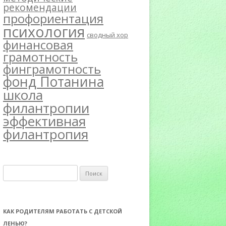
рекомендации
профориентация
психология
сводный хор
финансовая
грамотность
финграмотность
фонд Потанина
школа
филантропии
эффективная
филантропия
Н
а
й
т
КАК РОДИТЕЛЯМ РАБОТАТЬ С ДЕТСКОЙ
и
ЛЕНЬЮ?