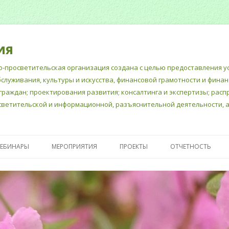
ия
-просветительская организация создана с целью предоставления ус
бслуживания, культуры и искусства, финансовой грамотности и фина
граждан; проектирования развития; консалтинга и экспертизы; рас
ветительской и информационной, разъяснительной деятельности, а
Перейти
к
ВЕБИНАРЫ
МЕРОПРИЯТИЯ
ПРОЕКТЫ
ОТЧЕТНОСТЬ
содержимому
Е ДОКУМЕНТЫ
«ШКОЛА СЧАСТЛИВЫХ
ПУБЛИЧНЫЙ ОТЧЕ
МНОГОДЕТНЫХ МАМ»
ГОДОВОЙ БУХГАЛ
ПСИХОЛОГИЧЕСКАЯ
ОТЧЕТ
ПОДДЕРЖКА ШКОЛЬНЫХ
ОТЧЕТНОСТЬ В М
ПЕДАГОГОВ- ПСИХОЛОГОВ