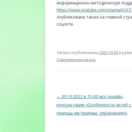
информационно-методическую подд
https://www.youtube.com/channel/U
опубликована также на главной стр
соцсети.
Запись опубликована
2022-10-03
в руб
Современная школа
.
Навигация
←
05.10.2022 в 15-00 мск онлайн-
по
консультация «Особенности детей с
записям
помощь им (приемы, упражнения)»