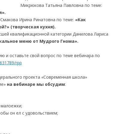
Микрюкова Татьяна Павловна по теме:
я».
 Смакова Ирина Ринатовна по теме:
«Как
й?» (творческая кухня).
сшей квалификационной категории Данилова Лариса
альное меню от Мудрого Гнома».
ию и оставьте свой вопрос по теме вебинара по
2631789/rpp
едерального проекта «Современная школа»
ие»
на вебинаре мы обсудим
:
 малоежки;
тобы он ел с удовольствием;