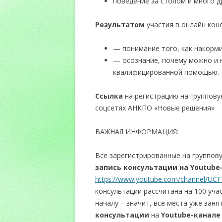
поведение за столом и много д
Результатом
участия в онлайн конс
— понимание того, как накорм
— осознание, почему можно и 
квалифицированной помощью.
Ссылка
на регистрацию на группову
соцсетях АНКПО «Новые решения»
ВАЖНАЯ ИНФОРМАЦИЯ:
Все зарегистрированные на группов
запись консультации на
Youtube
https://www.youtube.com/channel/U
консультации рассчитана на 100 уча
началу – значит, все места уже зан
консультации
на
Youtube-канале