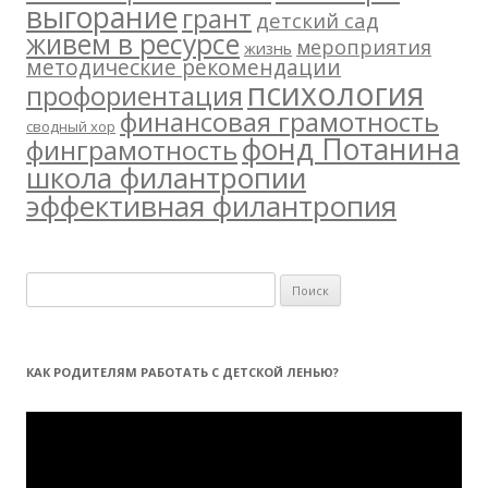
выгорание
грант
детский сад
живем в ресурсе
мероприятия
жизнь
методические рекомендации
психология
профориентация
финансовая грамотность
сводный хор
фонд Потанина
финграмотность
школа филантропии
эффективная филантропия
Н
а
й
т
КАК РОДИТЕЛЯМ РАБОТАТЬ С ДЕТСКОЙ ЛЕНЬЮ?
и
:
Видеоплеер