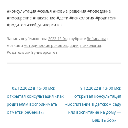
#консультация #семья #новые_решения #поведение
#поощрение #наказание #дети #психология #родители
#родительский_университет
Запись опубликована
2022-12-04
в рубрике
Вебинары
с
метками
методические рекомендации
,
психология
,
Родительский университет
.
Навигация
←
02.12.2022 в 15-00 мск
9.12.2022 в 13-00 мск
по
открытая консультация «Как
открытая консультация
записям
родителям воспринимать
«Воспитание в детском саду
отметки ребенка?»
или воспитание на дому —
Ваш выбор»
→