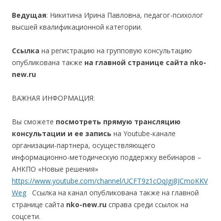
Ведущая
: Никитина Ирина Павловна, педагог-психолог
высшей квалификационной категории.
Ссылка
на регистрацию на групповую консультацию
опубликована также
на главной странице сайта
nko-
new.ru
ВАЖНАЯ ИНФОРМАЦИЯ:
Вы сможете
посмотреть прямую трансляцию
консультации и ее запись
на Youtube-канале
организации-партнера, осуществляющего
информационно-методическую поддержку вебинаров –
АНКПО «Новые решения»
https://www.youtube.com/channel/UCFT9z1cOqJgj8JCmoKKV
Weg
Ссылка на канал опубликована также на главной
странице сайта
nko-
new.ru
справа среди ссылок на
соцсети.