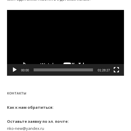
и
:
Видеоплеер
00:00
01:28:27
КОНТАКТЫ
Как к нам обратиться:
Оставьте заявку по эл. почте:
nko-new@yandex.ru