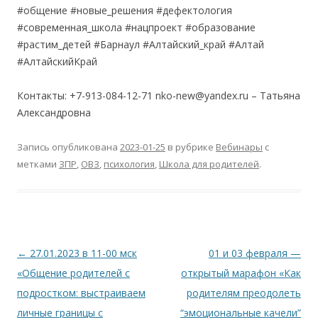
#общение #новые_решения #дефектология
#современная_школа #нацпроект #образование
#растим_детей #Барнаул #Алтайский_край #Алтай
#АлтайскийКрай
Контакты: +7-913-084-12-71 nko-new@yandex.ru – Татьяна
Александровна
Запись опубликована
2023-01-25
в рубрике
Вебинары
с
метками
ЗПР
,
ОВЗ
,
психология
,
Школа для родителей
.
Навигация
←
27.01.2023 в 11-00 мск
01 и 03 февраля —
по
«Общение родителей с
открытый марафон «Как
записям
подростком: выстраиваем
родителям преодолеть
личные границы с
“эмоциональные качели”