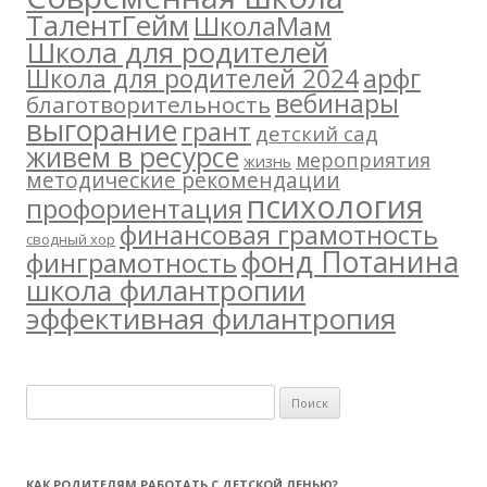
ТалентГейм
ШколаМам
Школа для родителей
арфг
Школа для родителей 2024
вебинары
благотворительность
выгорание
грант
детский сад
живем в ресурсе
мероприятия
жизнь
методические рекомендации
психология
профориентация
финансовая грамотность
сводный хор
фонд Потанина
финграмотность
школа филантропии
эффективная филантропия
Н
а
й
т
КАК РОДИТЕЛЯМ РАБОТАТЬ С ДЕТСКОЙ ЛЕНЬЮ?