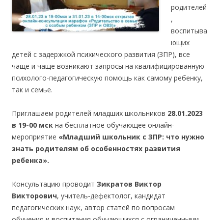
родителей
,
воспитыва
ющих
детей с задержкой психического развития (ЗПР), все
чаще и чаще возникают запросы на квалифицированную
психолого-педагогическую помощь как самому ребенку,
так и семье.
Приглашаем родителей младших школьников
28.01.2023
в 19-00 мск
на бесплатное обучающее онлайн-
мероприятие
«Младший школьник с ЗПР: что нужно
знать родителям об особенностях развития
ребенка».
Консультацию проводит
Зикратов Виктор
Викторович
, учитель-дефектолог, кандидат
педагогических наук, автор статей по вопросам
обучения и воспитания обучающихся с ограниченными