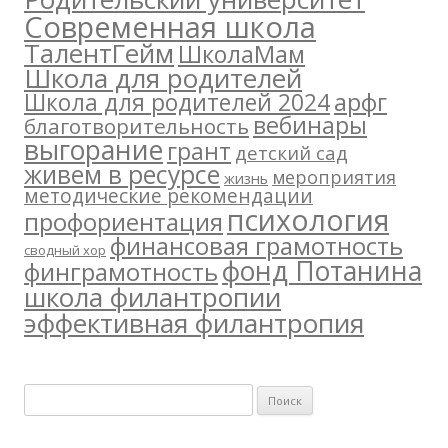
Современная школа
ТалентГейм
ШколаМам
Школа для родителей
арфг
Школа для родителей 2024
вебинары
благотворительность
выгорание
грант
детский сад
живем в ресурсе
мероприятия
жизнь
методические рекомендации
психология
профориентация
финансовая грамотность
сводный хор
фонд Потанина
финграмотность
школа филантропии
эффективная филантропия
Н
а
й