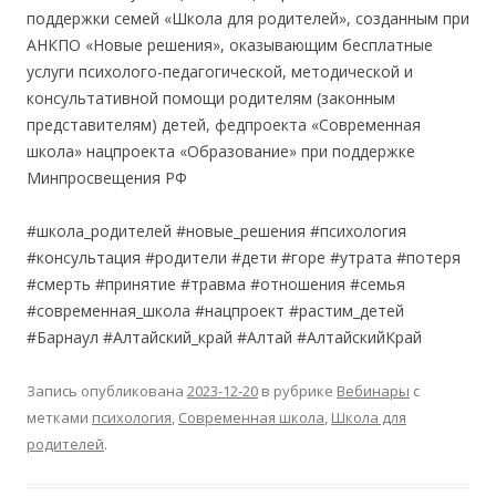
поддержки семей «Школа для родителей», созданным при
АНКПО «Новые решения», оказывающим бесплатные
услуги психолого-педагогической, методической и
консультативной помощи родителям (законным
представителям) детей, федпроекта «Современная
школа» нацпроекта «Образование» при поддержке
Минпросвещения РФ
#школа_родителей #новые_решения #психология
#консультация #родители #дети #горе #утрата #потеря
#смерть #принятие #травма #отношения #семья
#современная_школа #нацпроект #растим_детей
#Барнаул #Алтайский_край #Алтай #АлтайскийКрай
Запись опубликована
2023-12-20
в рубрике
Вебинары
с
метками
психология
,
Современная школа
,
Школа для
родителей
.