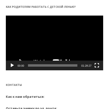
т
КАК РОДИТЕЛЯМ РАБОТАТЬ С ДЕТСКОЙ ЛЕНЬЮ?
и
:
Видеоплеер
00:00
01:28:27
КОНТАКТЫ
Как к нам обратиться:
Оставьте заявку по эл. почте: