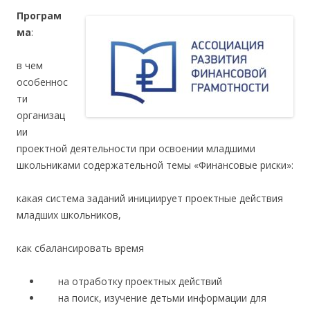
Програм
ма
:
в чем
особеннос
ти
организац
ии
проектной деятельности при освоении младшими
школьниками содержательной темы «Финансовые риски»:
какая система заданий инициирует проектные действия
младших школьников,
как сбалансировать время
на отработку проектных действий
на поиск, изучение детьми информации для