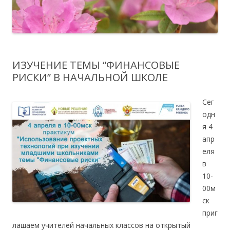
ИЗУЧЕНИЕ ТЕМЫ “ФИНАНСОВЫЕ
РИСКИ” В НАЧАЛЬНОЙ ШКОЛЕ
Сег
одн
я 4
апр
еля
в
10-
00м
ск
приг
лашаем учителей начальных классов на открытый