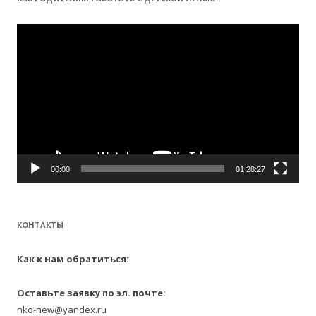
и
:
Видеоплеер
00:00
01:28:27
КОНТАКТЫ
Как к нам обратиться:
Оставьте заявку по эл. почте:
nko-new@yandex.ru