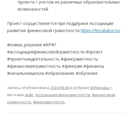
проекта с учетом их различных образовательных
возможностей.
Проект осуществляется при поддержке Ассоциации
развития финансовой грамотности
https://fincubator.ru/
#новые_решения #АРФГ
#ассоциацияфинансовойграмотности #проект
#проектнаядеятельность #финграмотность
#финансоваяграмотность #финграм #финансы
#начальнаяшкола #образование #обучение
Запись опубликована
2024-04-04
в рубрике
Вебинары
с
метками
арфг
,
Ассоциация финграмотности
,
финансовая
грамотность
,
финграмотность
.