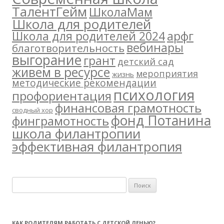
ТалентГейм
ШколаМам
Школа для родителей
арфг
Школа для родителей 2024
вебинары
благотворительность
выгорание
грант
детский сад
живем в ресурсе
мероприятия
жизнь
методические рекомендации
психология
профориентация
финансовая грамотность
сводный хор
фонд Потанина
финграмотность
школа филантропии
эффективная филантропия
Н
а
й
т
КАК РОДИТЕЛЯМ РАБОТАТЬ С ДЕТСКОЙ ЛЕНЬЮ?