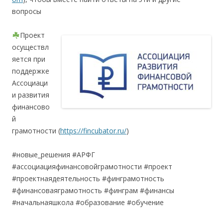
вопросы
Проект
осуществл
яется при
поддержке
Ассоциаци
и развития
финансово
й
грамотности (
https://fincubator.ru/
)
#новые_решения #АРФГ
#ассоциацияфинансовойграмотности #проект
#проектнаядеятельность #финграмотность
#финансоваяграмотность #финграм #финансы
#начальнаяшкола #образование #обучение