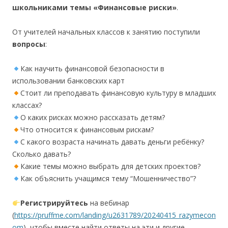
школьниками темы «Финансовые риски»
.
От учителей начальных классов к занятию поступили
вопросы
:
Как научить финансовой безопасности в
использовании банковских карт
Стоит ли преподавать финансовую культуру в младших
классах?
О каких рисках можно рассказать детям?
Что относится к финансовым рискам?
С какого возраста начинать давать деньги ребёнку?
Сколько давать?
Какие темы можно выбрать для детских проектов?
Как объяснить учащимся тему “Мошенничество”?
Регистрируйтесь
на вебинар
(
https://pruffme.com/landing/u2631789/20240415_razymecon
om
), чтобы вместе найти ответы на эти и другие