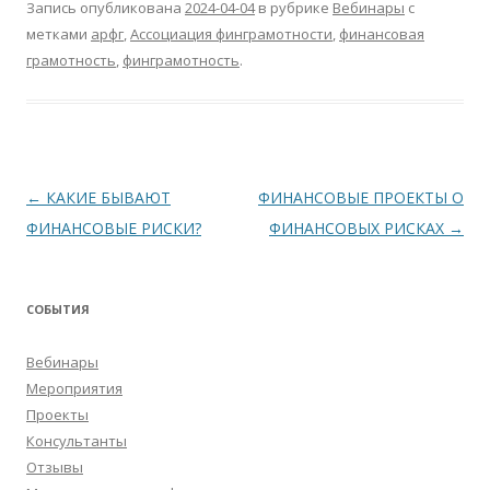
Запись опубликована
2024-04-04
в рубрике
Вебинары
с
метками
арфг
,
Ассоциация финграмотности
,
финансовая
грамотность
,
финграмотность
.
Навигация
←
КАКИЕ БЫВАЮТ
ФИНАНСОВЫЕ ПРОЕКТЫ О
по
ФИНАНСОВЫЕ РИСКИ?
ФИНАНСОВЫХ РИСКАХ
→
записям
СОБЫТИЯ
Вебинары
Мероприятия
Проекты
Консультанты
Отзывы