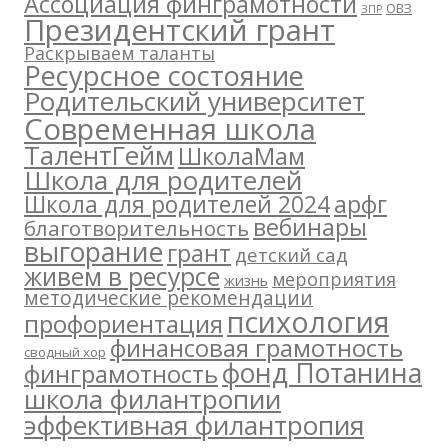
Ассоциация финграмотности
ОВЗ
ЗПР
Президентский грант
Раскрываем таланты
Ресурсное состояние
Родительский университет
Современная школа
ТалентГейм
ШколаМам
Школа для родителей
арфг
Школа для родителей 2024
вебинары
благотворительность
выгорание
грант
детский сад
живем в ресурсе
мероприятия
жизнь
методические рекомендации
психология
профориентация
финансовая грамотность
сводный хор
фонд Потанина
финграмотность
школа филантропии
эффективная филантропия