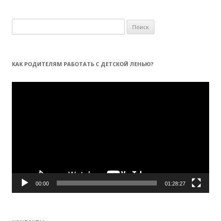
Н
а
й
т
КАК РОДИТЕЛЯМ РАБОТАТЬ С ДЕТСКОЙ ЛЕНЬЮ?
и
:
Видеоплеер
00:00
01:28:27