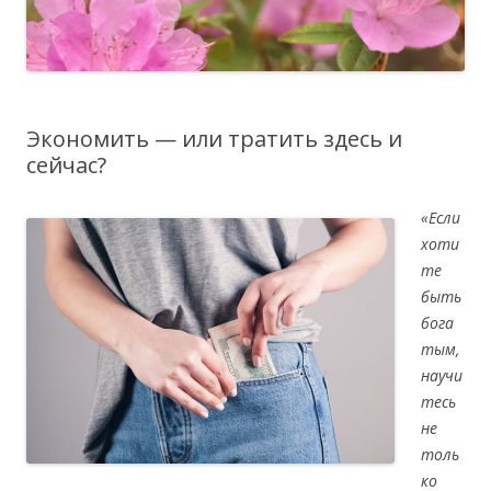
Экономить — или тратить здесь и
сейчас?
«Если
хоти
те
быть
бога
тым,
научи
тесь
не
толь
ко