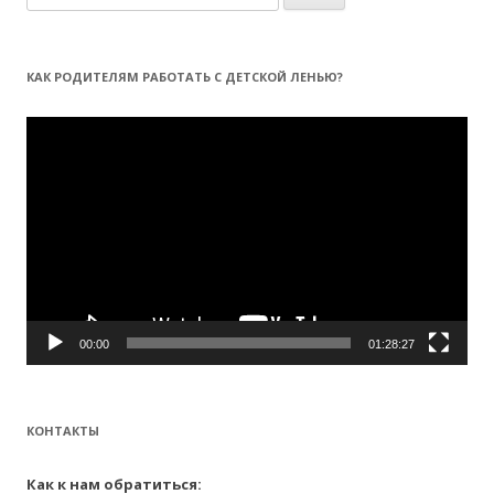
а
й
т
КАК РОДИТЕЛЯМ РАБОТАТЬ С ДЕТСКОЙ ЛЕНЬЮ?
и
:
Видеоплеер
00:00
01:28:27
КОНТАКТЫ
Как к нам обратиться: