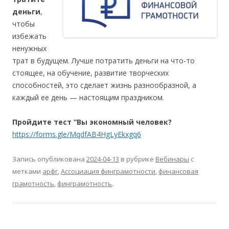
деньги
,
чтобы
избежать
ненужных
трат в будущем. Лучше потратить деньги на что-то
стоящее, на обучение, развитие творческих
способностей, это сделает жизнь разнообразной, а
каждый ее день — настоящим праздником.
Пройдите тест “Вы экономный человек?
https://forms.gle/MqdfAB4HgLyEkxgq6
Запись опубликована
2024-04-13
в рубрике
Вебинары
с
метками
арфг
,
Ассоциация финграмотности
,
финансовая
грамотность
,
финграмотность
.