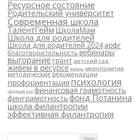
Ресурсное состояние
Родительский университет
Современная школа
ТалентГейм
ШколаМам
Школа для родителей
арфг
Школа для родителей 2024
вебинары
благотворительность
выгорание
грант
детский сад
живем в ресурсе
мероприятия
жизнь
методические рекомендации
психология
профориентация
финансовая грамотность
сводный хор
фонд Потанина
финграмотность
школа филантропии
эффективная филантропия
Н