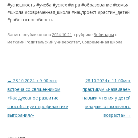
#успешность #учеба #успех #игра #образование #семья
#школа #современная_школа #нацпроект #растим_детей
#работоспособность
Запись опубликована
2024-10-21
в рубрике
Вебинары
с
метками
Родительский университет
,
Современная школа
.
Навигация
←
23.10.2024 в 9-00 мск
28.10.2024 в 11-00мск
по
встреча со священником
практикум «Развиваем
записям
«Как духовное развитие
навыки чтения у детей
способствует профилактике
младшего школьного
выгорания?»
возраста»
→
СОБЫТИЯ