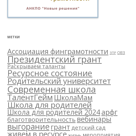
МЕТКИ
Ассоциация финграмотности
ОВЗ
ЗПР
Президентский грант
Раскрываем таланты
Ресурсное состояние
Родительский университет
Современная школа
ТалентГейм
ШколаМам
Школа для родителей
арфг
Школа для родителей 2024
вебинары
благотворительность
выгорание
грант
детский сад
живем в ресурсе
мероприятия
жизнь