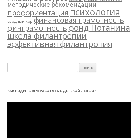
методические рекомендации
психология
профориентация
финансовая грамотность
сводный хор
фонд Потанина
финграмотность
школа филантропии
эффективная филантропия
Н
а
й
т
КАК РОДИТЕЛЯМ РАБОТАТЬ С ДЕТСКОЙ ЛЕНЬЮ?
и
:
Видеоплеер