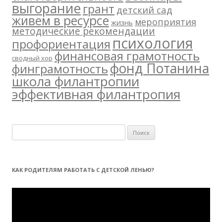
выгорание
грант
детский сад
живем в ресурсе
мероприятия
жизнь
методические рекомендации
психология
профориентация
финансовая грамотность
сводный хор
фонд Потанина
финграмотность
школа филантропии
эффективная филантропия
Н
а
й
т
КАК РОДИТЕЛЯМ РАБОТАТЬ С ДЕТСКОЙ ЛЕНЬЮ?
и
:
Видеоплеер