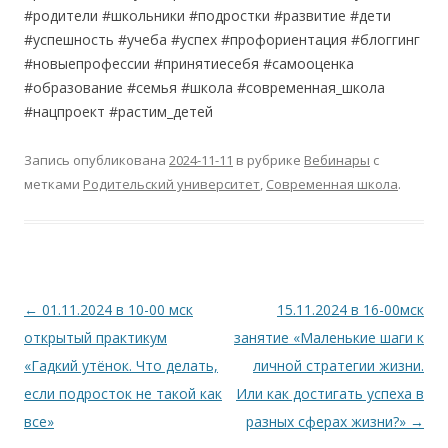
#родители #школьники #подростки #развитие #дети
#успешность #учеба #успех #профориентация #блоггинг
#новыепрофессии #принятиесебя #самооценка
#образование #семья #школа #современная_школа
#нацпроект #растим_детей
Запись опубликована
2024-11-11
в рубрике
Вебинары
с
метками
Родительский университет
,
Современная школа
.
Навигация
←
01.11.2024 в 10-00 мск
15.11.2024 в 16-00мск
по
открытый практикум
занятие «Маленькие шаги к
записям
«Гадкий утёнок. Что делать,
личной стратегии жизни.
если подросток не такой как
Или как достигать успеха в
все»
разных сферах жизни?»
→