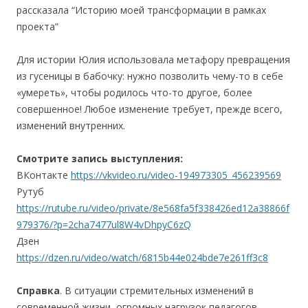
рассказала “Историю моей трансформации в рамках
проекта”
Для истории Юлия использовала метафору превращения
из гусеницы в бабочку: нужно позволить чему-то в себе
«умереть», чтобы родилось что-то другое, более
совершенное! Любое изменение требует, прежде всего,
изменений внутренних.
Смотрите запись выступления:
ВКонтакте
https://vkvideo.ru/video-194973305_456239569
Рутуб
https://rutube.ru/video/private/8e568fa5f338426ed12a38866f
979376/?p=2cha7477ul8W4vDhpyC6zQ
Дзен
https://dzen.ru/video/watch/6815b44e024bde7e261ff3c8
Справка
. В ситуации стремительных изменений в
современной жизни, огромных нагрузок педагогов-