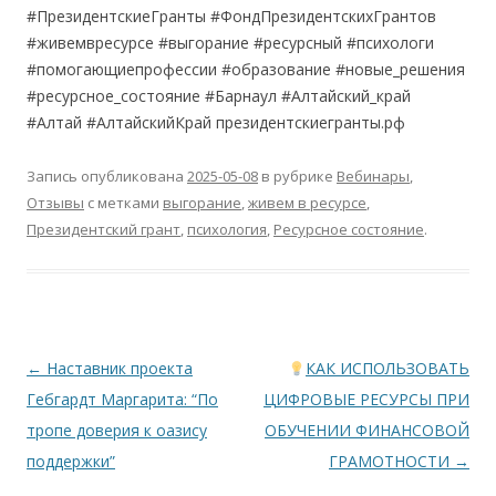
#ПрезидентскиеГранты #ФондПрезидентскихГрантов
#живемвресурсе #выгорание #ресурсный #психологи
#помогающиепрофессии #образование #новые_решения
#ресурсное_состояние #Барнаул #Алтайский_край
#Алтай #АлтайскийКрай президентскиегранты.рф
Запись опубликована
2025-05-08
в рубрике
Вебинары
,
Отзывы
с метками
выгорание
,
живем в ресурсе
,
Президентский грант
,
психология
,
Ресурсное состояние
.
Навигация
←
Наставник проекта
КАК ИСПОЛЬЗОВАТЬ
по
Гебгардт Маргарита: “По
ЦИФРОВЫЕ РЕСУРСЫ ПРИ
записям
тропе доверия к оазису
ОБУЧЕНИИ ФИНАНСОВОЙ
поддержки”
ГРАМОТНОСТИ
→