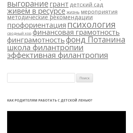
выгорание
грант
детский сад
живем в ресурсе
мероприятия
жизнь
методические рекомендации
психология
профориентация
финансовая грамотность
сводный хор
фонд Потанина
финграмотность
школа филантропии
эффективная филантропия
Н
а
й
т
КАК РОДИТЕЛЯМ РАБОТАТЬ С ДЕТСКОЙ ЛЕНЬЮ?
и
:
Видеоплеер