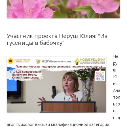
Участник проекта Неруш Юлия: “Из
гусеницы в бабочку”
Не
ру
ш
Юл
ия
Ана
тол
ьев
на,
пед
агог-психолог высшей квалификационной категории