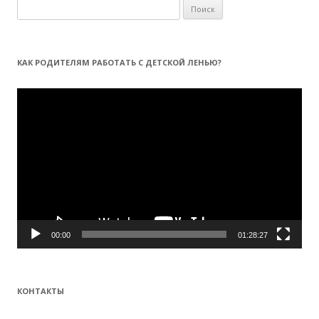
Н
а
й
т
КАК РОДИТЕЛЯМ РАБОТАТЬ С ДЕТСКОЙ ЛЕНЬЮ?
и
:
Видеоплеер
00:00
01:28:27
КОНТАКТЫ