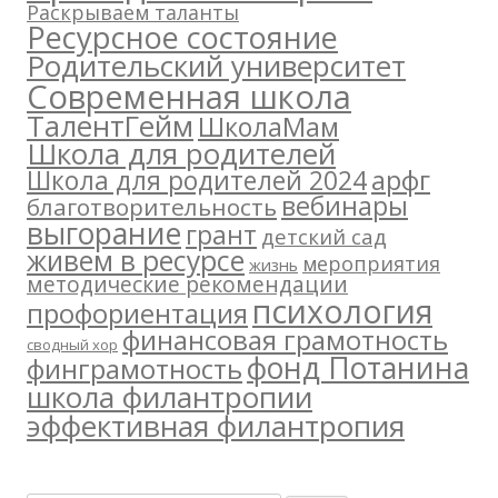
Раскрываем таланты
Ресурсное состояние
Родительский университет
Современная школа
ТалентГейм
ШколаМам
Школа для родителей
арфг
Школа для родителей 2024
вебинары
благотворительность
выгорание
грант
детский сад
живем в ресурсе
мероприятия
жизнь
методические рекомендации
психология
профориентация
финансовая грамотность
сводный хор
фонд Потанина
финграмотность
школа филантропии
эффективная филантропия