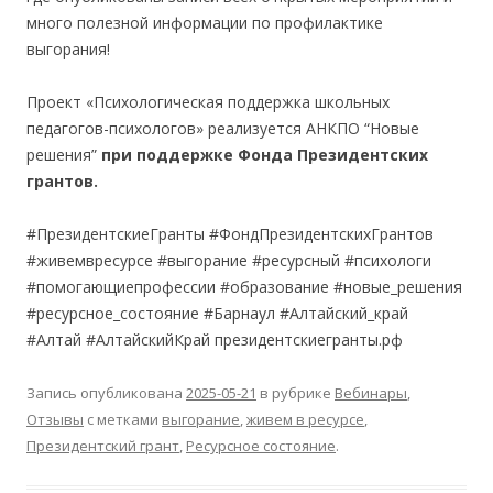
много полезной информации по профилактике
выгорания!
Проект «Психологическая поддержка школьных
педагогов-психологов» реализуется АНКПО “Новые
решения”
при поддержке Фонда Президентских
грантов.
#ПрезидентскиеГранты #ФондПрезидентскихГрантов
#живемвресурсе #выгорание #ресурсный #психологи
#помогающиепрофессии #образование #новые_решения
#ресурсное_состояние #Барнаул #Алтайский_край
#Алтай #АлтайскийКрай президентскиегранты.рф
Запись опубликована
2025-05-21
в рубрике
Вебинары
,
Отзывы
с метками
выгорание
,
живем в ресурсе
,
Президентский грант
,
Ресурсное состояние
.