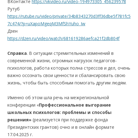
ВКонтакте
https://vkvideo.ru/video-194973305_456239578
Рутуб
https://rutube.ru/video/private/34b8343270d3ff36dbe5f781fc5
7c474/?p=uXapoMgeqM3MfShYuho_Iw
Дзен
https://dzen.ru/video/watch/681619286aefca21f2db804f
Справка
. В ситуации стремительных изменений в
современной жизни, огромных нагрузок педагогов-
психологов, работа которых полна стрессов и дел, очень
важно осознать свои ценности и сбалансировать свою
жизнь, чтобы быть способным помогать другим людям.
Именно об этом шла речь на межрегиональной
конференции «
Профессиональное выгорание
школьных психологов: проблемы и способы
решения»
(реализуется при поддержке фонда
Президентских грантов) очно и в онлайн формате
17.04.2025 г.