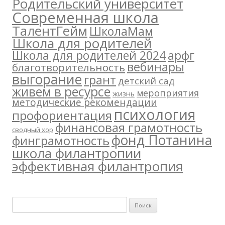
Родительский университет
Современная школа
ТалентГейм
ШколаМам
Школа для родителей
арфг
Школа для родителей 2024
вебинары
благотворительность
выгорание
грант
детский сад
живем в ресурсе
мероприятия
жизнь
методические рекомендации
психология
профориентация
финансовая грамотность
сводный хор
фонд Потанина
финграмотность
школа филантропии
эффективная филантропия
Н
а