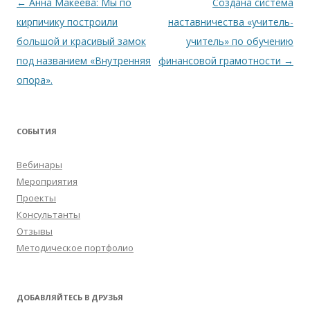
Навигация
←
Анна Макеева: Мы по
Создана система
по
кирпичику построили
наставничества «учитель-
записям
большой и красивый замок
учитель» по обучению
под названием «Внутренняя
финансовой грамотности
→
опора».
СОБЫТИЯ
Вебинары
Мероприятия
Проекты
Консультанты
Отзывы
Методическое портфолио
ДОБАВЛЯЙТЕСЬ В ДРУЗЬЯ