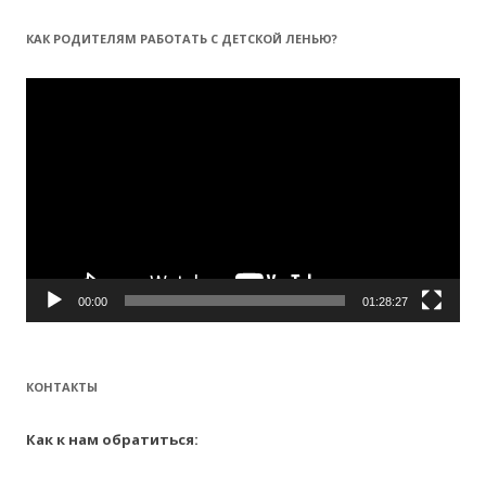
й
т
КАК РОДИТЕЛЯМ РАБОТАТЬ С ДЕТСКОЙ ЛЕНЬЮ?
и
:
Видеоплеер
00:00
01:28:27
КОНТАКТЫ
Как к нам обратиться: