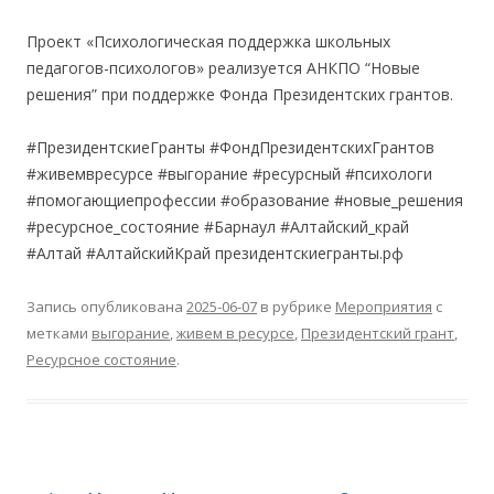
Проект «Психологическая поддержка школьных
педагогов-психологов» реализуется АНКПО “Новые
решения” при поддержке Фонда Президентских грантов.
#ПрезидентскиеГранты #ФондПрезидентскихГрантов
#живемвресурсе #выгорание #ресурсный #психологи
#помогающиепрофессии #образование #новые_решения
#ресурсное_состояние #Барнаул #Алтайский_край
#Алтай #АлтайскийКрай президентскиегранты.рф
Запись опубликована
2025-06-07
в рубрике
Мероприятия
с
метками
выгорание
,
живем в ресурсе
,
Президентский грант
,
Ресурсное состояние
.