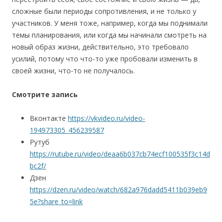
сложные были периоды сопротивления, и не только у
участников. У меня тоже, например, когда мы поднимали
темы планирования, или когда мы начинали смотреть на
новый образ жизни, действительно, это требовало
усилий, потому что что-то уже пробовали изменить в
своей жизни, что-то не получалось.
Смотрите запись
Вконтакте
https://vkvideo.ru/video-
194973305_456239587
Рутуб
https://rutube.ru/video/deaa6b037cb74ecf100535f3c14d
bc2f/
Дзен
https://dzen.ru/video/watch/682a976dadd5411b039eb9
5e?share_to=link