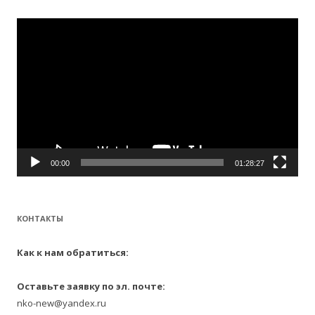
и
:
Видеоплеер
00:00
01:28:27
КОНТАКТЫ
Как к нам обратиться:
Оставьте заявку по эл. почте:
nko-new@yandex.ru