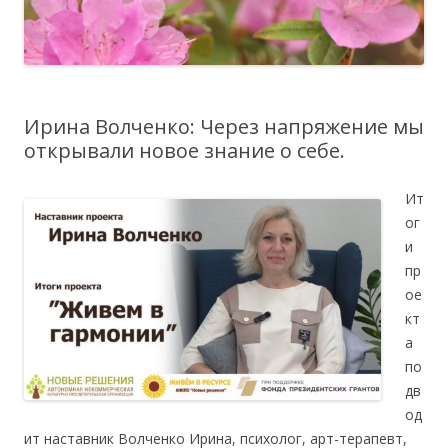
Ирина Волченко: Через напряжение мы
открывали новое знание о себе.
Ит
ог
и
пр
ое
кт
а
по
дв
од
ит наставник Волченко Ирина, психолог, арт-терапевт,