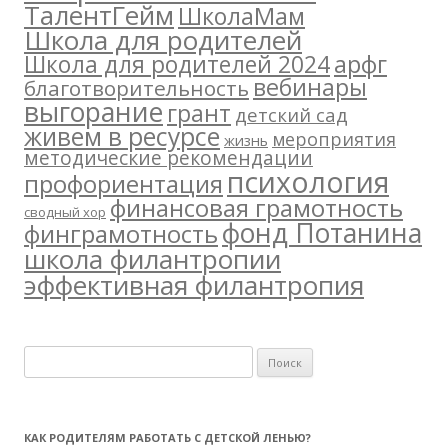
ТалентГейм
ШколаМам
Школа для родителей
арфг
Школа для родителей 2024
вебинары
благотворительность
выгорание
грант
детский сад
живем в ресурсе
мероприятия
жизнь
методические рекомендации
психология
профориентация
финансовая грамотность
сводный хор
фонд Потанина
финграмотность
школа филантропии
эффективная филантропия
Н
а
й
т
КАК РОДИТЕЛЯМ РАБОТАТЬ С ДЕТСКОЙ ЛЕНЬЮ?