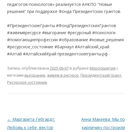
педагогов-психологов» реализуется АНКПО “Новые
решения” при поддержке Фонда Президентских грантов.
#ПрезидентскиеГранты #ФондПрезидентскихГрантов
#живемвресурсе #выгорание #ресурсный #психологи
#помогающиепрофессии #образование #новые_решения
#ресурсное_состояние #Барнаул #Алтайский_край
#Алтай #АлтайскийКрай президентскиегранты.рф
Запись опубликована
2025-06-07
в рубрике
Мероприятия
с
метками
выгорание
,
живем в ресурсе
,
Президентский грант
,
Ресурсное состояние
.
Навигация
←
Маргарита Гебгардт:
Анна Макеева: Мы по
по
Любовь к себе, вектор
кирпичику построили