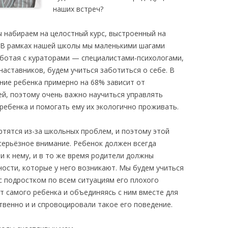
наших встреч?
ы набираем на целостный курс, выстроенный на
 В рамках нашей школы мы маленькими шагами
аботая с кураторами — специалистами-психологами,
аставников, будем учиться заботиться о себе. В
ние ребенка примерно на 68% зависит от
й, поэтому очень важно научиться управлять
ребенка и помогать ему их экологично проживать.
ртятся из-за школьных проблем, и поэтому этой
серьёзное внимание. Ребенок должен всегда
и к нему, и в то же время родители должны
ости, которые у него возникают. Мы будем учиться
 подростком по всем ситуациям его плохого
т самого ребенка и объединяясь с ним вместе для
твенно и и спровоцировали такое его поведение.