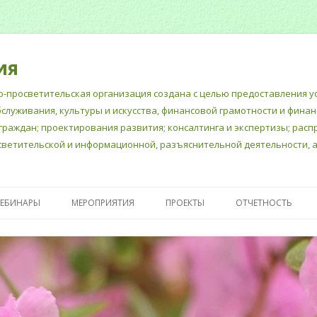
ия
-просветительская организация создана с целью предоставления ус
бслуживания, культуры и искусства, финансовой грамотности и фина
граждан; проектирования развития; консалтинга и экспертизы; рас
ветительской и информационной, разъяснительной деятельности, а
Перейти
к
ВЕБИНАРЫ
МЕРОПРИЯТИЯ
ПРОЕКТЫ
ОТЧЕТНОСТЬ
содержимому
Е ДОКУМЕНТЫ
«ШКОЛА СЧАСТЛИВЫХ
ПУБЛИЧНЫЙ ОТЧЕ
МНОГОДЕТНЫХ МАМ»
ГОДОВОЙ БУХГАЛ
ПСИХОЛОГИЧЕСКАЯ
ОТЧЕТ
ПОДДЕРЖКА ШКОЛЬНЫХ
ОТЧЕТНОСТЬ В М
ПЕДАГОГОВ- ПСИХОЛОГОВ