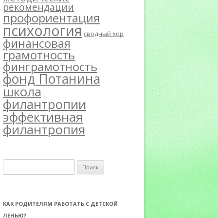
рекомендации
профориентация
психология
сводный хор
финансовая
грамотность
финграмотность
фонд Потанина
школа
филантропии
эффективная
филантропия
Н
а
й
т
КАК РОДИТЕЛЯМ РАБОТАТЬ С ДЕТСКОЙ
и
ЛЕНЬЮ?