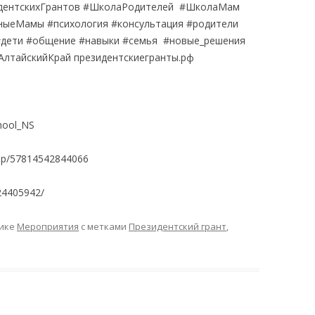
идентскихГрантов #ШколаРодителей #ШколаМам
ыеМамы #психология #консультация #родители
#дети #общение #навыки #семья #новые_решения
АлтайскийКрай президентскиегранты.рф
chool_NS
oup/57814542844066
/24405942/
рике
Мероприятия
с метками
Президентский грант
,