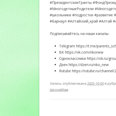
#ПрезидентскиеГранты #ФондПрез
#МногодетныеРодители #Многодетн
#школьники #подростки #развитие 
#Барнаул #Алтайский_край #Алтай #
Подписывайтесь на наши каналы
Telegram https://t.me/parents_s
ВК https://vk.com/nkonew
Одноклассники https://ok.ru/gr
Дзен https://dzen.ru/nko_new
Rutube https://rutube.ru/channel
Запись опубликована
2025-10-03
в руб
ШколаМам
.