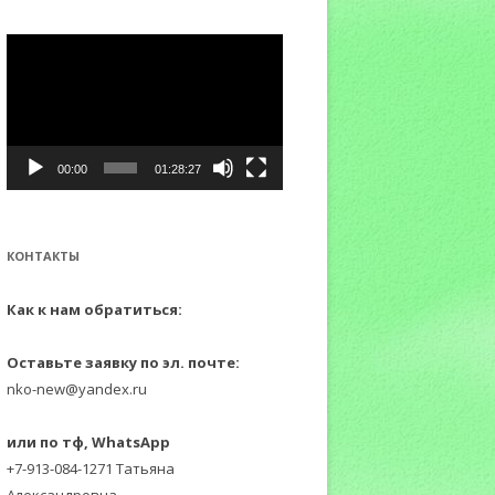
:
Видеоплеер
00:00
01:28:27
КОНТАКТЫ
Как к нам обратиться:
Оставьте заявку по эл. почте:
nko-new@yandex.ru
или по тф, WhatsApp
+7-913-084-1271 Татьяна
Александровна