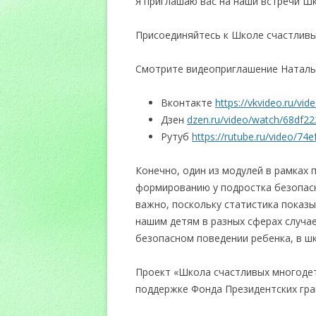
Я приглашаю вас на наши встречи Ш
Присоединяйтесь к Школе счастлив
Смотрите видеоприглашение Наталь
Вконтакте
https://vkvideo.ru/v
Дзен
dzen.ru/video/watch/68df2
Рутуб
https://rutube.ru/video/7
Конечно, один из модулей в рамках
формированию у подростка безопасн
важно, поскольку статистика показы
нашим детям в разных сферах случа
безопасном поведении ребенка, в ш
Проект «Школа счастливых многоде
поддержке Фонда Президентских гра