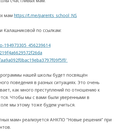
колы счастливых мам.
ых мам
https://t.me/parents_school_NS
и Калашниковой по ссылкам:
ideo-194973305_456239614
2219f4a6629572f26da
4efaa9a092f0bac19eba3797f09f5ff/
 программы нашей школы будет посвящён
ого поведения в разных ситуациях. Это очень
вает, как много преступлений по отношению к
ется. Чтобы мы с вами были уверенными в
коле мы этому тоже будем учиться.
тных мам» реализуется АНКПО “Новые решения” при
нтов.