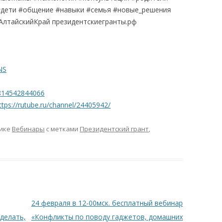
#дети #общение #навыки #семья #новые_решения
АлтайскийКрай президентскиегранты.рф
NS
7814542844066
ttps://rutube.ru/channel/24405942/
рике
Вебинары
с метками
Президентский грант
,
24 февраля в 12-00мск. бесплатный вебинар
делать,
«Конфликты по поводу гаджетов, домашних