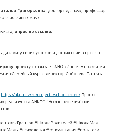
аталья Григорьевна
, доктор пед. наук, профессор,
ла счастливых мам»
луйста,
опрос по ссылке
:
 динамику своих успехов и достижений в проекте.
ержку
проекту оказывает АНО «Институт развития
емьи «Семейный курс», директор Соболева Татьяна
е
https://nko-new.ru/projects/school_mom/
Проект
м» реализуется АНКПО “Новые решения” при
нтов.
дентскихГрантов #ШколаРодителей #ШколаМам
ыеМамы #психология #консультация #родители