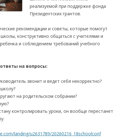
реализуемой при поддержке фонда
Президентских грантов.
ические рекомендации и советы, которые помогут
 школы, конструктивно общаться с учителями и
 ребенка и соблюдением требований учебного
ответы на вопросы:
уководитель звонит и ведет себя некорректно?
 школу?
 ругают на родительском собрании?
ную?
стану контролировать уроки, он вообще перестанет
у.
fme.com/landing/u2631789/20260216_18schoolconf