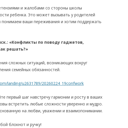
етензиями и жалобами со стороны школы
ости ребенка. Это может вызывать у родителей
Мы понимаем ваши переживания и хотим поддержать
 мск.: «Конфликты по поводу гаджетов,
Как решать?»
ния сложных ситуаций, возникающих вокруг
ления семейных обязанностей.
.com/landing/u2631789/20260224_19confwork
те первый шаг навстречу гармонии и росту в ваших
товы встретить любые сложности уверенно и мудро.
основанную на любви, уважении и взаимопонимании.
бой блокнот и ручку!