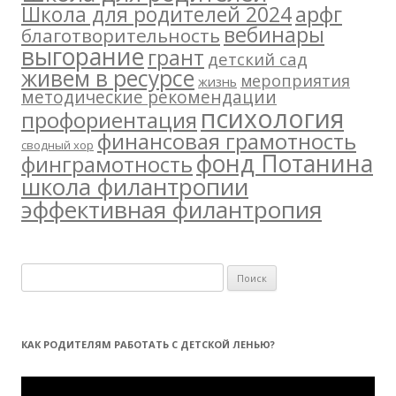
арфг
Школа для родителей 2024
вебинары
благотворительность
выгорание
грант
детский сад
живем в ресурсе
мероприятия
жизнь
методические рекомендации
психология
профориентация
финансовая грамотность
сводный хор
фонд Потанина
финграмотность
школа филантропии
эффективная филантропия
Н
а
й
т
КАК РОДИТЕЛЯМ РАБОТАТЬ С ДЕТСКОЙ ЛЕНЬЮ?
и
:
Видеоплеер