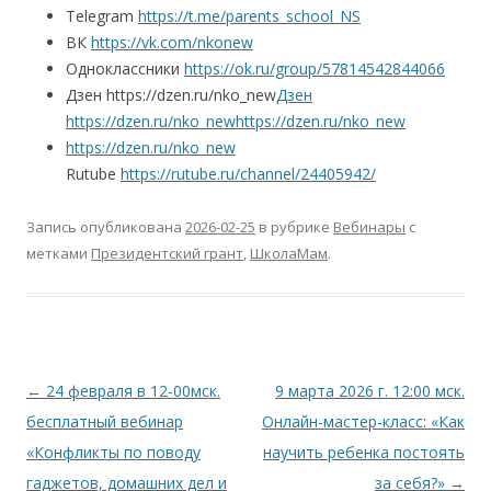
Telegram
https://t.me/parents_school_NS
ВК
https://vk.com/nkonew
Одноклассники
https://ok.ru/group/57814542844066
Дзен https://dzen.ru/nko_new
Дзен
https://dzen.ru/nko_new
https://dzen.ru/nko_new
https://dzen.ru/nko_new
Rutube
https://rutube.ru/channel/24405942/
Запись опубликована
2026-02-25
в рубрике
Вебинары
с
метками
Президентский грант
,
ШколаМам
.
Навигация
←
24 февраля в 12-00мск.
9 марта 2026 г. 12:00 мск.
по
бесплатный вебинар
Онлайн-мастер-класс: «Как
записям
«Конфликты по поводу
научить ребенка постоять
гаджетов, домашних дел и
за себя?»
→