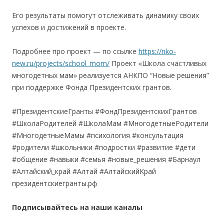
Его результаты помогут отслеживать динамику своих
успехов и достижений в проекте.
Подробнее про проект — по ссылке
https://nko-
new.ru/projects/school_mom/
Проект «Школа счастливых
многодетных мам» реализуется АНКПО “Новые решения”
при поддержке Фонда Президентских грантов.
#ПрезидентскиеГранты #ФондПрезидентскихГрантов
#ШколаРодителей #ШколаМам #МногодетныеРодители
#МногодетныеМамы #психология #консультация
#родители #школьники #подростки #развитие #дети
#общение #навыки #семья #новые_решения #Барнаул
#Алтайский_край #Алтай #АлтайскийКрай
президентскиегранты.рф
Подписывайтесь на наши каналы