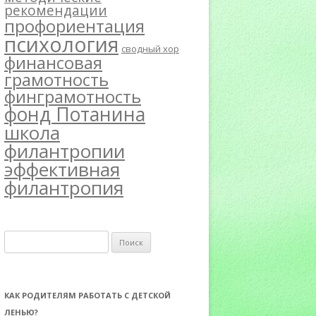
рекомендации
профориентация
психология
сводный хор
финансовая
грамотность
финграмотность
фонд Потанина
школа
филантропии
эффективная
филантропия
Н
а
й
т
КАК РОДИТЕЛЯМ РАБОТАТЬ С ДЕТСКОЙ
и
ЛЕНЬЮ?