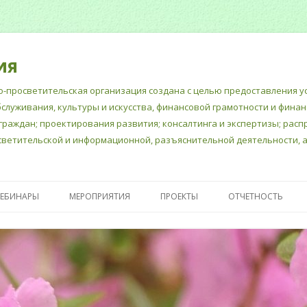
ия
-просветительская организация создана с целью предоставления ус
бслуживания, культуры и искусства, финансовой грамотности и фина
граждан; проектирования развития; консалтинга и экспертизы; рас
ветительской и информационной, разъяснительной деятельности, а
Перейти
к
ВЕБИНАРЫ
МЕРОПРИЯТИЯ
ПРОЕКТЫ
ОТЧЕТНОСТЬ
содержимому
Е ДОКУМЕНТЫ
«ШКОЛА СЧАСТЛИВЫХ
ПУБЛИЧНЫЙ ОТЧЕ
МНОГОДЕТНЫХ МАМ»
ГОДОВОЙ БУХГАЛ
ПСИХОЛОГИЧЕСКАЯ
ОТЧЕТ
ПОДДЕРЖКА ШКОЛЬНЫХ
ОТЧЕТНОСТЬ В М
ПЕДАГОГОВ- ПСИХОЛОГОВ