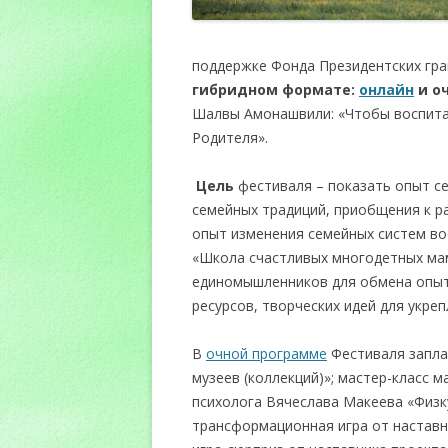
поддержке Фонда Президентских гра
гибридном формате:
онлайн
и о
Шалвы Амонашвили: «Чтобы воспитат
Родителя».
Цель
фестиваля – показать опыт се
семейных традиций, приобщения к р
опыт изменения семейных систем во
«Школа счастливых многодетных мам
единомышленников для обмена опыто
ресурсов, творческих идей для укре
В
очной программе
Фестиваля запла
музеев (коллекций)»; мастер-класс 
психолога Вячеслава Макеева «Физку
трансформационная игра от наставн