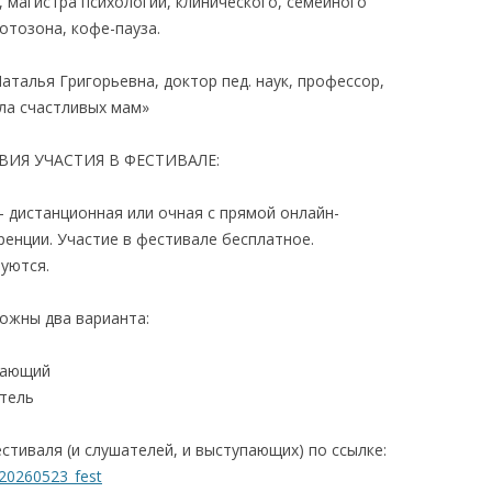
, магистра психологии, клинического, семейного
тозона, кофе-пауза.
талья Григорьевна, доктор пед. наук, профессор,
ла счастливых мам»
УЧАСТИЯ В ФЕСТИВАЛЕ:
– дистанционная или очная с прямой онлайн-
енции. Участие в фестивале бесплатное.
уются.
ожны два варианта:
пающий
атель
стиваля (и слушателей, и выступающих) по ссылке:
/20260523_fest