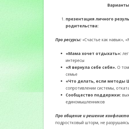
Вариант
презентация личного резул
родительства:
Про ресурсы:
«Счастье как навык», 
«
Мама
хочет отдыхать»
:
лег
интересы
«Я вернула себе себя».
О том
семье
«Что делать, если методы 
сопротивлении системы, откат
Сообщество поддержки:
вых
единомышленников
Про общение и решение конфликто
подростковый шторм, не разрушаясь