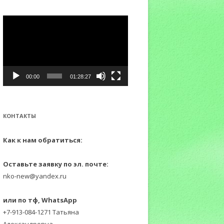
:
Видеоплеер
00:00
01:28:27
КОНТАКТЫ
Как к нам обратиться:
Оставьте заявку по эл. почте:
nko-new@yandex.ru
или по тф, WhatsApp
+7-913-084-1271 Татьяна
Александровна