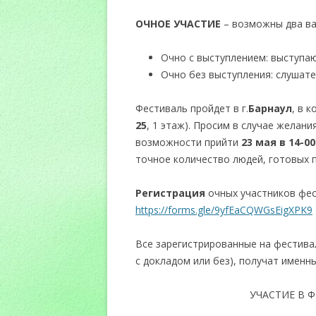
ОЧНОЕ УЧАСТИЕ
– возможны два ва
Очно с выступлением: выступа
Очно без выступления: слушат
Фестиваль пройдет в г.
Барнаул
, в 
25
, 1 этаж). Просим в случае желан
возможности прийти
23 мая в 14-0
точное количество людей, готовых 
Регистрация
очных участников фес
https://forms.gle/9yfEaCQWGsEigXPK9
Все зарегистрированные на фестивал
с докладом или без), получат именн
УЧАСТИЕ В 