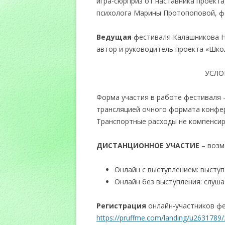
игра-сюрприз от наставника проекта
психолога Марины Протопоповой, фо
Ведущая
фестиваля Калашникова На
автор и руководитель проекта «Шко
УСЛОВИЯ 
Форма участия в работе фестиваля 
трансляцией очного формата конфер
Транспортные расходы не компенсир
ДИСТАНЦИОННОЕ УЧАСТИЕ
– возм
Онлайн с выступлением: высту
Онлайн без выступления: слуш
Регистрация
онлайн-участников фе
https://pruffme.com/landing/u2631789