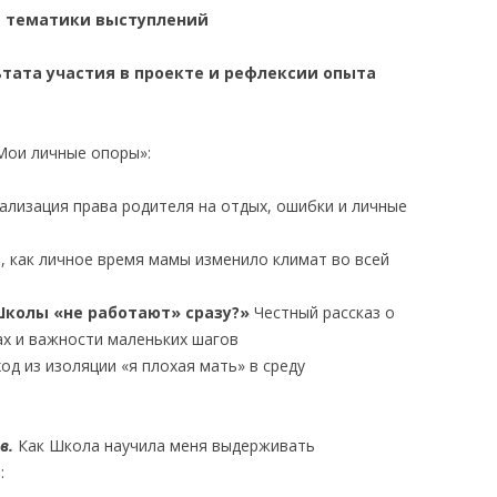
ы тематики
выступлений
ьтата участия в проекте и рефлексии опыта
«Мои личные опоры»:
ализация права родителя на отдых, ошибки и личные
, как личное время мамы изменило климат во всей
Школы «не работают» сразу?»
Честный рассказ о
ах и важности маленьких шагов
од из изоляции «я плохая мать» в среду
в.
Как Школа научила меня выдерживать
: