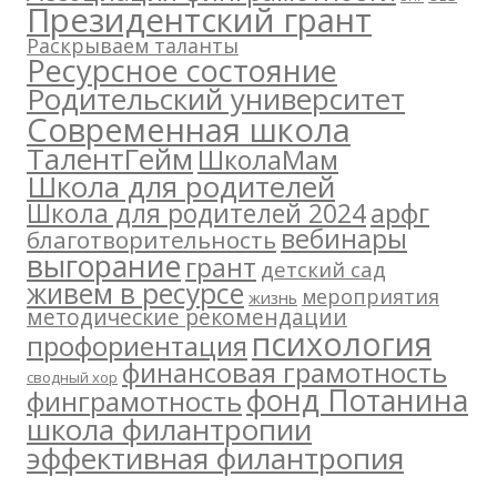
Президентский грант
Раскрываем таланты
Ресурсное состояние
Родительский университет
Современная школа
ТалентГейм
ШколаМам
Школа для родителей
арфг
Школа для родителей 2024
вебинары
благотворительность
выгорание
грант
детский сад
живем в ресурсе
мероприятия
жизнь
методические рекомендации
психология
профориентация
финансовая грамотность
сводный хор
фонд Потанина
финграмотность
школа филантропии
эффективная филантропия