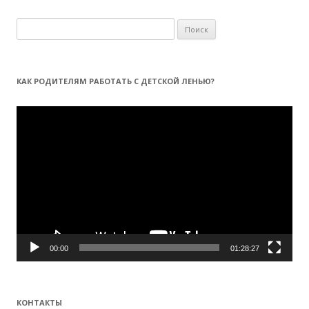
Н
а
й
т
КАК РОДИТЕЛЯМ РАБОТАТЬ С ДЕТСКОЙ ЛЕНЬЮ?
и
:
Видеоплеер
00:00
01:28:27
КОНТАКТЫ