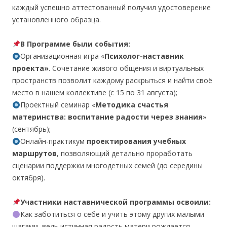
каждый успешно аттестованный получил удостоверение
установленного образца.
В Программе были события:
Организационная игра «
Психолог-наставник
проекта»
. Сочетание живого общения и виртуальных
пространств позволит каждому раскрыться и найти своё
место в нашем коллективе (с 15 по 31 августа);
Проектный семинар «
Методика счастья
материнства: воспитание радости через знания
»
(сентябрь);
Онлайн-практикум
проектирования учебных
маршрутов
, позволяющий детально проработать
сценарии поддержки многодетных семей (до середины
октября).
Участники наставнической программы освоили:
Как заботиться о себе и учить этому других малыми
шагами, ведь истинная радость матери рождается