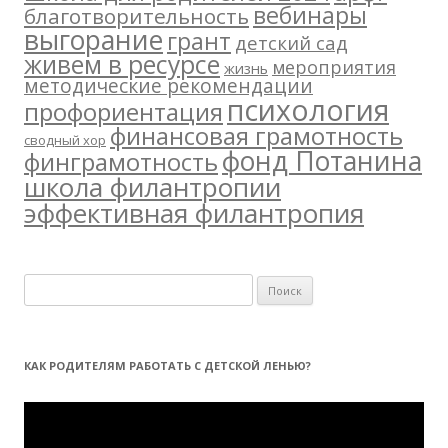
вебинары
благотворительность
выгорание
грант
детский сад
живем в ресурсе
мероприятия
жизнь
методические рекомендации
психология
профориентация
финансовая грамотность
сводный хор
фонд Потанина
финграмотность
школа филантропии
эффективная филантропия
Н
а
й
т
КАК РОДИТЕЛЯМ РАБОТАТЬ С ДЕТСКОЙ ЛЕНЬЮ?
и
:
Видеоплеер