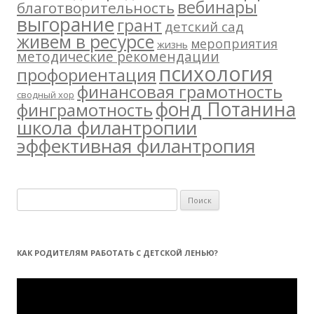
вебинары
благотворительность
выгорание
грант
детский сад
живем в ресурсе
мероприятия
жизнь
методические рекомендации
психология
профориентация
финансовая грамотность
сводный хор
фонд Потанина
финграмотность
школа филантропии
эффективная филантропия
Н
а
й
т
КАК РОДИТЕЛЯМ РАБОТАТЬ С ДЕТСКОЙ ЛЕНЬЮ?
и
:
Видеоплеер