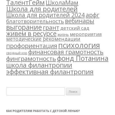
ТалентГейм
ШколаМам
Школа для родителей
арфг
Школа для родителей 2024
вебинары
благотворительность
выгорание
грант
детский сад
живем в ресурсе
мероприятия
жизнь
методические рекомендации
психология
профориентация
финансовая грамотность
сводный хор
фонд Потанина
финграмотность
школа филантропии
эффективная филантропия
Н
а
й
т
КАК РОДИТЕЛЯМ РАБОТАТЬ С ДЕТСКОЙ ЛЕНЬЮ?
и