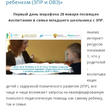
ребенком (ЗПР и ОВЗ)»
Первый день марафона 28 января посвящен
воспитанию в семье м
ладшего школьника с ЗПР.
Анализ
интернет-
ресурсов
показывае
т, что у
родителей
,
воспитыва
ющих
детей с задержкой психического развития (ЗПР), все
чаще и чаще возникают запросы на квалифицированную
психолого-педагогическую помощь как самому ребенку,
так и семье.