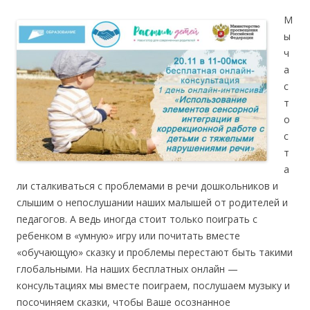
М
ы
ч
а
с
т
о
с
т
а
ли сталкиваться с проблемами в речи дошкольников и
слышим о непослушании наших малышей от родителей и
педагогов. А ведь иногда стоит только поиграть с
ребенком в «умную» игру или почитать вместе
«обучающую» сказку и проблемы перестают быть такими
глобальными. На наших бесплатных онлайн —
консультациях мы вместе поиграем, послушаем музыку и
посочиняем сказки, чтобы Ваше осознанное