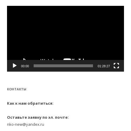
:
Видеоплеер
00:00
01:28:27
КОНТАКТЫ
Как к нам обратиться:
Оставьте заявку по эл. почте:
nko-new@yandex.ru