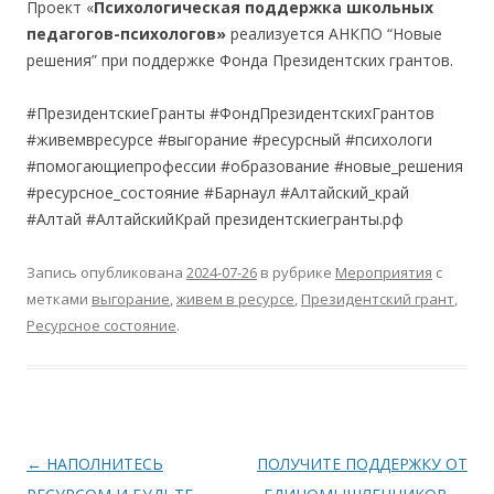
Проект «
Психологическая поддержка школьных
педагогов-психологов»
реализуется АНКПО “Новые
решения” при поддержке Фонда Президентских грантов.
#ПрезидентскиеГранты #ФондПрезидентскихГрантов
#живемвресурсе #выгорание #ресурсный #психологи
#помогающиепрофессии #образование #новые_решения
#ресурсное_состояние #Барнаул #Алтайский_край
#Алтай #АлтайскийКрай президентскиегранты.рф
Запись опубликована
2024-07-26
в рубрике
Мероприятия
с
метками
выгорание
,
живем в ресурсе
,
Президентский грант
,
Ресурсное состояние
.
Навигация
←
НАПОЛНИТЕСЬ
ПОЛУЧИТЕ ПОДДЕРЖКУ ОТ