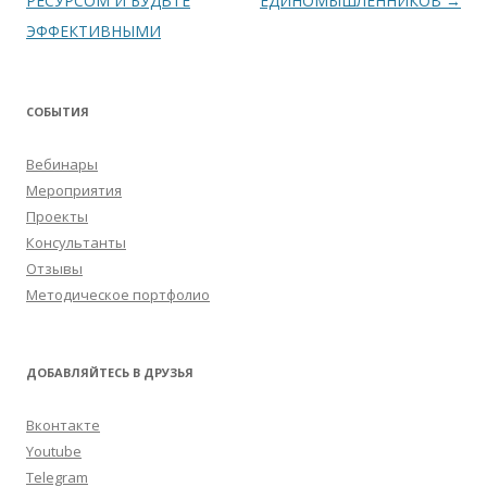
по
РЕСУРСОМ И БУДЬТЕ
ЕДИНОМЫШЛЕННИКОВ
→
записям
ЭФФЕКТИВНЫМИ
СОБЫТИЯ
Вебинары
Мероприятия
Проекты
Консультанты
Отзывы
Методическое портфолио
ДОБАВЛЯЙТЕСЬ В ДРУЗЬЯ
Вконтакте
Youtube
Telegram