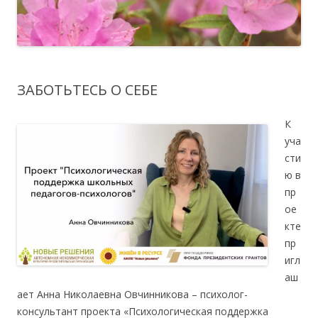
ЗАБОТЬТЕСЬ О СЕБЕ
К
уча
сти
ю в
пр
ое
кте
пр
игл
аш
ает Анна Николаевна Овчинникова – психолог-
консультант проекта «Психологическая поддержка