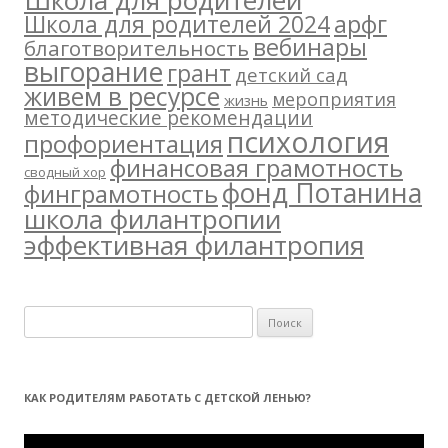
Школа для родителей
арфг
Школа для родителей 2024
вебинары
благотворительность
выгорание
грант
детский сад
живем в ресурсе
мероприятия
жизнь
методические рекомендации
психология
профориентация
финансовая грамотность
сводный хор
фонд Потанина
финграмотность
школа филантропии
эффективная филантропия
Н
а
й
т
КАК РОДИТЕЛЯМ РАБОТАТЬ С ДЕТСКОЙ ЛЕНЬЮ?
и
:
Видеоплеер