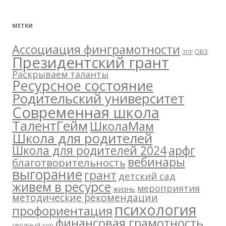
МЕТКИ
Ассоциация финграмотности
ОВЗ
ЗПР
Президентский грант
Раскрываем таланты
Ресурсное состояние
Родительский университет
Современная школа
ТалентГейм
ШколаМам
Школа для родителей
арфг
Школа для родителей 2024
вебинары
благотворительность
выгорание
грант
детский сад
живем в ресурсе
мероприятия
жизнь
методические рекомендации
психология
профориентация
финансовая грамотность
сводный хор