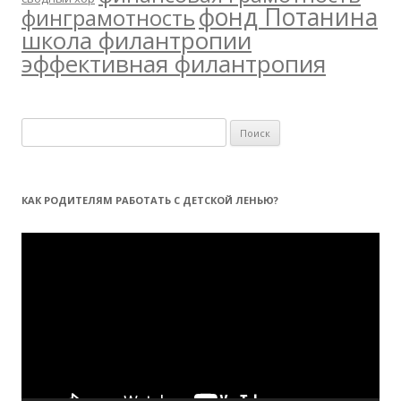
фонд Потанина
финграмотность
школа филантропии
эффективная филантропия
Н
а
й
т
КАК РОДИТЕЛЯМ РАБОТАТЬ С ДЕТСКОЙ ЛЕНЬЮ?
и
:
Видеоплеер