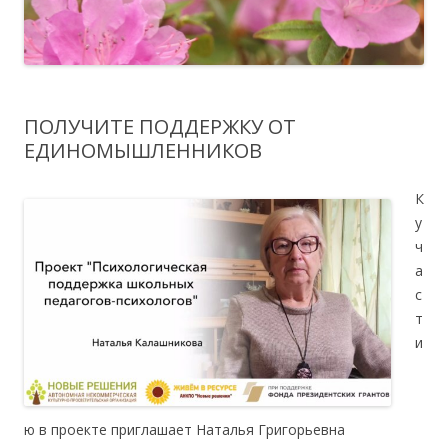
ПОЛУЧИТЕ ПОДДЕРЖКУ ОТ
ЕДИНОМЫШЛЕННИКОВ
К
у
ч
а
с
т
и
ю в проекте приглашает Наталья Григорьевна