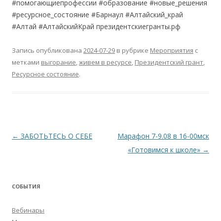
#помогающиепрофессии #образование #новые_решения
#ресурсное_состояние #Барнаул #Алтайский_край
#Алтай #АлтайскийКрай президентскиегранты.рф
Запись опубликована
2024-07-29
в рубрике
Мероприятия
с
метками
выгорание
,
живем в ресурсе
,
Президентский грант
,
Ресурсное состояние
.
Навигация
←
ЗАБОТЬТЕСЬ О СЕБЕ
Марафон 7-9.08 в 16-00мск
по
«Готовимся к школе»
→
записям
СОБЫТИЯ
Вебинары