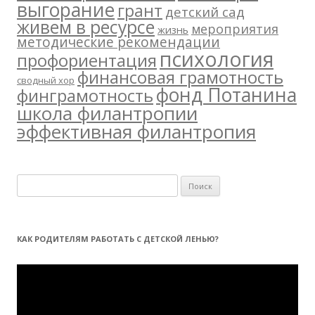
выгорание
грант
детский сад
живем в ресурсе
мероприятия
жизнь
методические рекомендации
психология
профориентация
финансовая грамотность
сводный хор
фонд Потанина
финграмотность
школа филантропии
эффективная филантропия
Н
а
й
т
КАК РОДИТЕЛЯМ РАБОТАТЬ С ДЕТСКОЙ ЛЕНЬЮ?
и
:
Видеоплеер