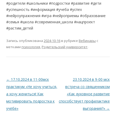
#родители #школьники #подростки #развитие #дети
#успешность #информация #учеба #успех
#нейроупражнения #игра #нейроприемы #образование
#семья #школа #современная_школа #нацпроект
#растим_детей
Запись опубликована
2024-10-16
в рубрике
Вебинары
с
метками
психология
,
Родительский университет
.
Навигация
←
17.10.2024 в 11-00мск
23.10.2024 в 9-00 мск
по
практикум «Не хочу учиться,
встреча со священником
записям
а хочу жениться! Как
«Как духовное развитие
мотивировать подростка к
способствует профилактике
учёбе»
выгорания?»
→