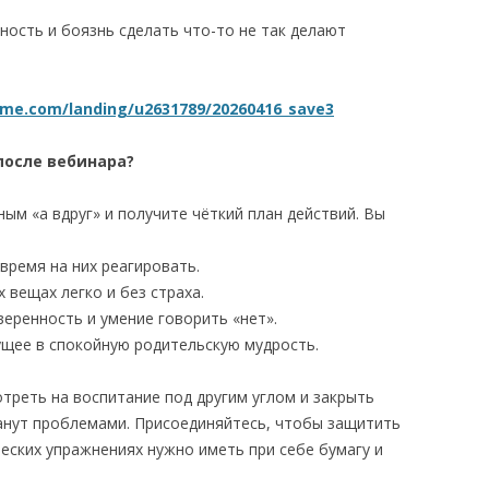
ность и боязнь сделать что-то не так делают
ffme.com/landing/u2631789/20260416_save3
после вебинара?
ым «а вдруг» и получите чёткий план действий. Вы
время на них реагировать.
 вещах легко и без страха.
еренность и умение говорить «нет».
ущее в спокойную родительскую мудрость.
реть на воспитание под другим углом и закрыть
танут проблемами. Присоединяйтесь, чтобы защитить
ческих упражнениях нужно иметь при себе бумагу и