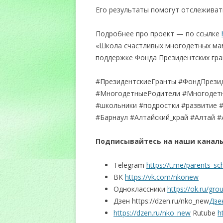
Его результаты помогут отслеживать
Подробнее про проект — по ссылке
«Школа счастливых многодетных ма
поддержке Фонда Президентских гра
#ПрезидентскиеГранты #ФондПрези
#МногодетныеРодители #Многодетн
#школьники #подростки #развитие 
#Барнаул #Алтайский_край #Алтай #
Подписывайтесь на наши канал
Telegram
https://t.me/parents_s
ВК
https://vk.com/nkonew
Одноклассники
https://ok.ru/gr
Дзен https://dzen.ru/nko_new
Дзе
https://dzen.ru/nko_new
Rutube
h