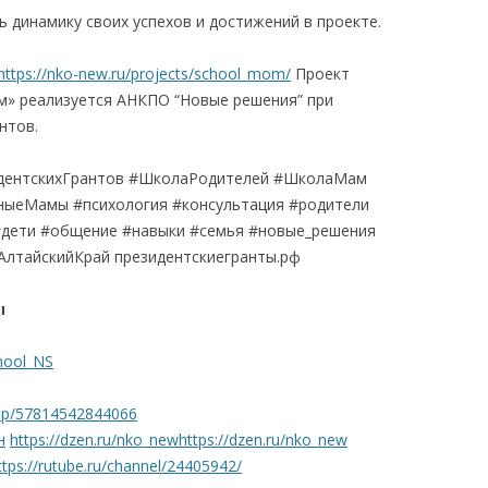
 динамику своих успехов и достижений в проекте.
https://nko-new.ru/projects/school_mom/
Проект
м» реализуется АНКПО “Новые решения” при
нтов.
дентскихГрантов #ШколаРодителей #ШколаМам
ыеМамы #психология #консультация #родители
#дети #общение #навыки #семья #новые_решения
АлтайскийКрай президентскиегранты.рф
ы
chool_NS
oup/57814542844066
н
https://dzen.ru/nko_new
https://dzen.ru/nko_new
ttps://rutube.ru/channel/24405942/