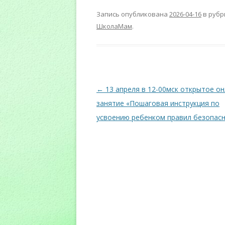
Запись опубликована
2026-04-16
в руб
ШколаМам
.
Навигация
←
13 апреля в 12-00мск открытое он
по
занятие «Пошаговая инструкция по
записям
усвоению ребенком правил безопас