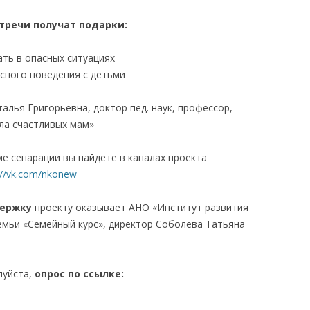
стречи получат подарки:
ать в опасных ситуациях
сного поведения с детьми
лья Григорьевна, доктор пед. наук, профессор,
ла счастливых мам»
е сепарации вы найдете в каналах проекта
://vk.com/nkonew
ержку
проекту оказывает АНО «Институт развития
емьи «Семейный курс», директор Соболева Татьяна
луйста,
опрос по ссылке
: