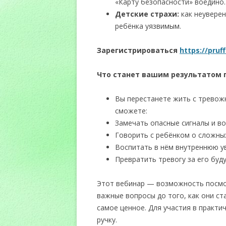
«Карту безопасности» воедино.
Детские страхи:
как неуверен
ребёнка уязвимым.
Зарегистрироваться
https://pru
Что станет вашим результатом 
Вы перестанете жить с тревожн
сможете:
Замечать опасные сигналы и во
Говорить с ребёнком о сложных
Воспитать в нём внутреннюю ув
Превратить тревогу за его буд
Этот вебинар — возможность посмот
важные вопросы до того, как они с
самое ценное. Для участия в практи
ручку.