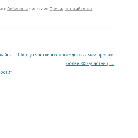
рике
Вебинары
с метками
Президентский грант
,
лайн-
Школу счастливых многодетных мам прошли
более 800 участниц
→
ности»