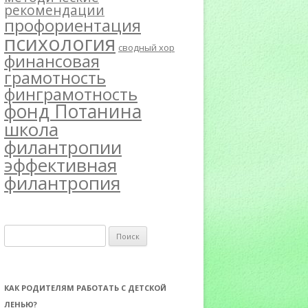
рекомендации
профориентация
психология
сводный хор
финансовая
грамотность
финграмотность
фонд Потанина
школа
филантропии
эффективная
филантропия
Н
а
й
т
КАК РОДИТЕЛЯМ РАБОТАТЬ С ДЕТСКОЙ
и
ЛЕНЬЮ?