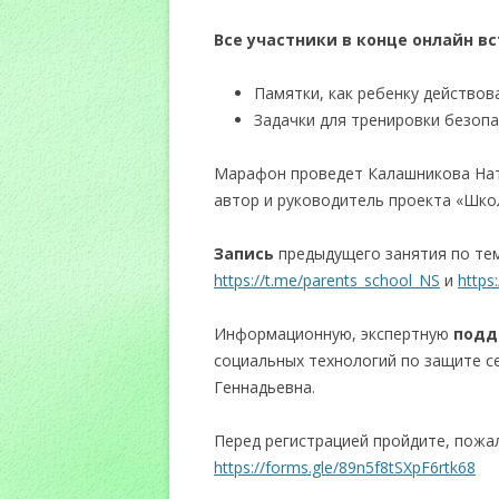
Все участники в конце онлайн в
Памятки, как ребенку действов
Задачки для тренировки безопа
Марафон проведет Калашникова Ната
автор и руководитель проекта «Шко
Запись
предыдущего занятия по тем
https://t.me/parents_school_NS
и
https
Информационную, экспертную
подд
социальных технологий по защите с
Геннадьевна.
Перед регистрацией пройдите, пожа
https://forms.gle/89n5f8tSXpF6rtk68