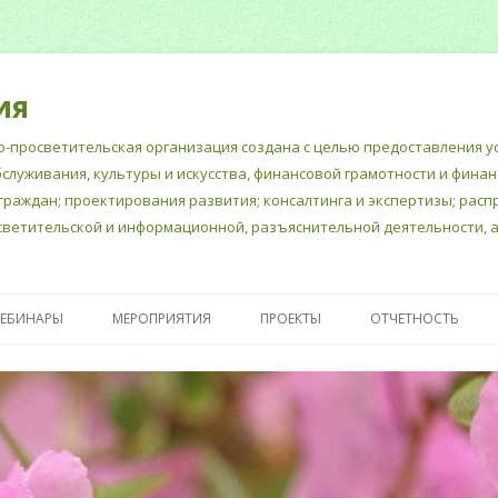
ия
-просветительская организация создана с целью предоставления ус
бслуживания, культуры и искусства, финансовой грамотности и фина
граждан; проектирования развития; консалтинга и экспертизы; рас
ветительской и информационной, разъяснительной деятельности, а
Перейти
к
ВЕБИНАРЫ
МЕРОПРИЯТИЯ
ПРОЕКТЫ
ОТЧЕТНОСТЬ
содержимому
Е ДОКУМЕНТЫ
«ШКОЛА СЧАСТЛИВЫХ
ПУБЛИЧНЫЙ ОТЧЕ
МНОГОДЕТНЫХ МАМ»
ГОДОВОЙ БУХГАЛ
ПСИХОЛОГИЧЕСКАЯ
ОТЧЕТ
ПОДДЕРЖКА ШКОЛЬНЫХ
ОТЧЕТНОСТЬ В М
ПЕДАГОГОВ- ПСИХОЛОГОВ