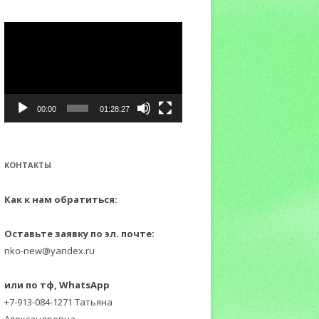
:
Видеоплеер
00:00
01:28:27
КОНТАКТЫ
Как к нам обратиться:
Оставьте заявку по эл. почте:
nko-new@yandex.ru
или по тф, WhatsApp
+7-913-084-1271 Татьяна
Александровна