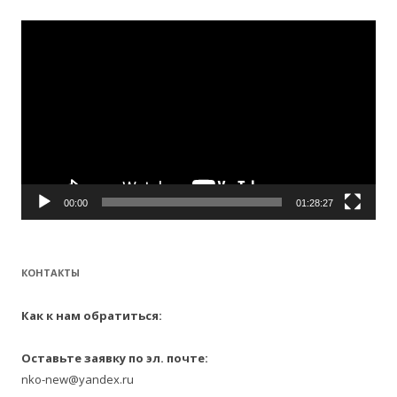
и
:
Видеоплеер
00:00
01:28:27
КОНТАКТЫ
Как к нам обратиться:
Оставьте заявку по эл. почте:
nko-new@yandex.ru