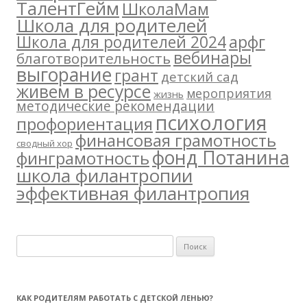
ТалентГейм
ШколаМам
Школа для родителей
арфг
Школа для родителей 2024
вебинары
благотворительность
выгорание
грант
детский сад
живем в ресурсе
мероприятия
жизнь
методические рекомендации
психология
профориентация
финансовая грамотность
сводный хор
фонд Потанина
финграмотность
школа филантропии
эффективная филантропия
Н
а
й
т
КАК РОДИТЕЛЯМ РАБОТАТЬ С ДЕТСКОЙ ЛЕНЬЮ?