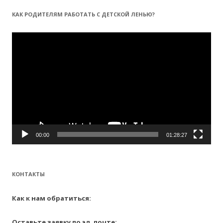
т
КАК РОДИТЕЛЯМ РАБОТАТЬ С ДЕТСКОЙ ЛЕНЬЮ?
и
:
Видеоплеер
00:00
01:28:27
КОНТАКТЫ
Как к нам обратиться:
Оставьте заявку по эл. почте: