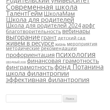
Родительский университет
Современная школа
ТалентГейм
ШколаМам
Школа для родителей
арфг
Школа для родителей 2024
вебинары
благотворительность
выгорание
грант
детский сад
живем в ресурсе
мероприятия
жизнь
методические рекомендации
психология
профориентация
финансовая грамотность
сводный хор
фонд Потанина
финграмотность
школа филантропии
эффективная филантропия
Н
а
й