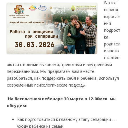
В этот
период
взросле
ния
подрост
ка
родител
и часто
сталкив
аются с новыми вызовами, тревогами и внутренними
переживаниями. Мы предлагаем вам вместе
разобраться, как поддержать себя и ребёнка, используя
современные психологические подходы.
На
бесплатном
вебинаре
30 марта в 12-00мск
мы
обсудим:
Как подготовиться к главному этапу сепарации —
уходу ребёнка из семьи.