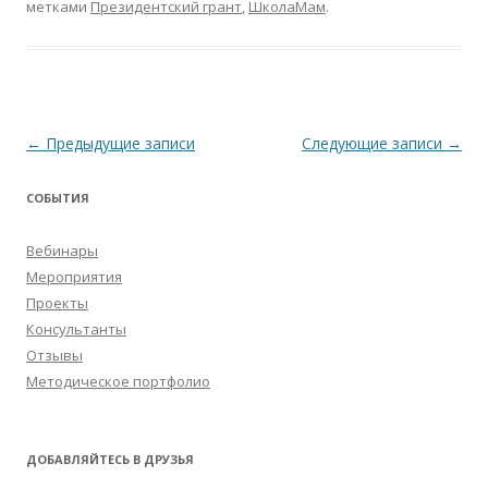
метками
Президентский грант
,
ШколаМам
.
Навигация
←
Предыдущие записи
Следующие записи
→
по
СОБЫТИЯ
записям
Вебинары
Мероприятия
Проекты
Консультанты
Отзывы
Методическое портфолио
ДОБАВЛЯЙТЕСЬ В ДРУЗЬЯ