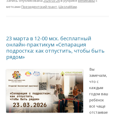
Запись опубликована
2026-03-26
в рубрике
Вебинары
с
метками
Президентский грант
,
ШколаМам
.
23 марта в 12-00 мск. бесплатный
онлайн-практикум «Сепарация
подростка: как отпустить, чтобы быть
рядом»
Вы
замечали,
что с
каждым
годом ваш
ребёнок
всё чаще
отстаивае