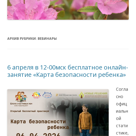
АРХИВ РУБРИКИ:
ВЕБИНАРЫ
6 апреля в 12-00мск бесплатное онлайн-
занятие «Карта безопасности ребенка»
Согла
сно
офиц
иальн
ой
стати
стике,