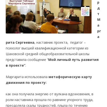
р
д
т
М
а
рг
а
рита Сергеевна
, наставник проекта, педагог –
психолог высшей квалификационной категории из
Шаховской средней общеобразовательной школы
представила сообщение “
Мой личный путь развития
в проекте”
.
Маргарита использовала
метафорическую карту
движения по проекту:
как она получила энергию от вулкана вдохновения, в
роли наставника прошла по равнине упорного труда,
преодолела скалы трудностей, плыла по течению