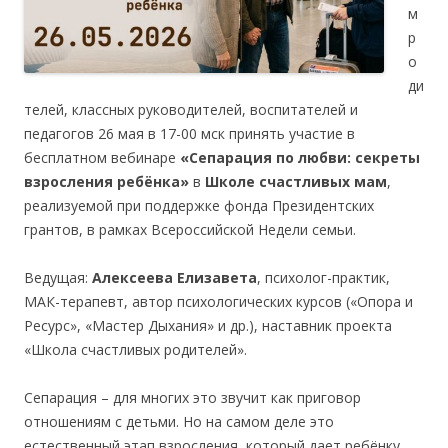
м
р
о
ди
телей, классных руководителей, воспитателей и
педагогов 26 мая в 17-00 мск принять участие в
бесплатном вебинаре
«
Сепарация по любви: секреты
взросления ребёнка
»
в
Школе счастливых мам
,
реализуемой при поддержке фонда Президентских
грантов, в рамках Всероссийской Недели семьи.
Ведущая:
Алексеева Елизавета
, психолог-практик,
МАК-терапевт, автор психологических курсов («Опора и
Ресурс», «Мастер Дыхания» и др.), наставник проекта
«Школа счастливых родителей».
Сепарация – для многих это звучит как приговор
отношениям с детьми. Но на самом деле это
естественный этап взросления, который дает ребёнку