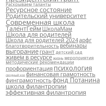
Раскрываем таланты
Ресурсное состояние
Родительский университет
Современная школа
ТалентГейм
ШколаМам
Школа для родителей
арфг
Школа для родителей 2024
вебинары
благотворительность
выгорание
грант
детский сад
живем в ресурсе
мероприятия
жизнь
методические рекомендации
психология
профориентация
финансовая грамотность
сводный хор
фонд Потанина
финграмотность
школа филантропии
эффективная филантропия