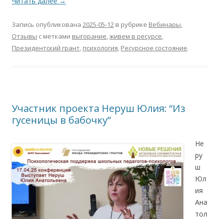
Читать далее
→
Запись опубликована
2025-05-12
в рубрике
Вебинары
,
Отзывы
с метками
выгорание
,
живем в ресурсе
,
Президентский грант
,
психология
,
Ресурсное состояние
.
Участник проекта Неруш Юлия: “Из
гусеницы в бабочку”
Не
ру
ш
Юл
ия
Ана
тол