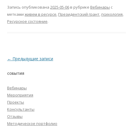
Запись опубликована
2025-05-06
в рубрике
Вебинары
с
метками
живем в ресурсе
,
Президентский грант
,
психология
,
Ресурсное состояние
.
Навигация
←
Предыдущие записи
по
СОБЫТИЯ
записям
Вебинары
Мероприятия
Проекты
Консультанты
Отзывы
Методическое портфолио