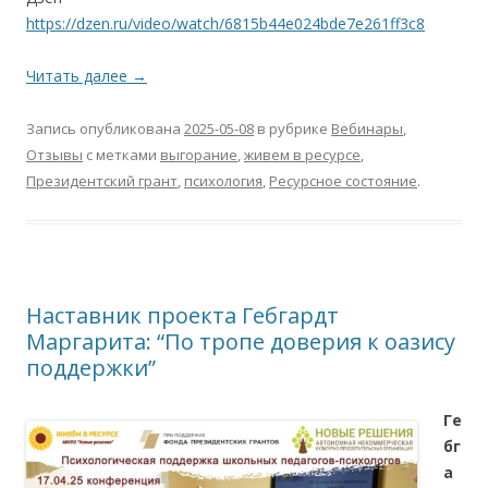
https://dzen.ru/video/watch/6815b44e024bde7e261ff3c8
Читать далее
→
Запись опубликована
2025-05-08
в рубрике
Вебинары
,
Отзывы
с метками
выгорание
,
живем в ресурсе
,
Президентский грант
,
психология
,
Ресурсное состояние
.
Наставник проекта Гебгардт
Маргарита: “По тропе доверия к оазису
поддержки”
Ге
бг
а