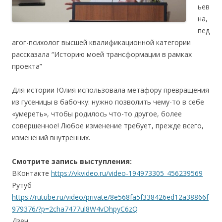
ьев
на,
пед
агог-психолог высшей квалификационной категории
рассказала “Историю моей трансформации в рамках
проекта”
Для истории Юлия использовала метафору превращения
из гусеницы в бабочку: нужно позволить чему-то в себе
«умереть», чтобы родилось что-то другое, более
совершенное! Любое изменение требует, прежде всего,
изменений внутренних.
Смотрите запись выступления:
ВКонтакте
https://vkvideo.ru/video-194973305_456239569
Рутуб
https://rutube.ru/video/private/8e568fa5f338426ed12a38866f
979376/?p=2cha7477ul8W4vDhpyC6zQ
Дзен