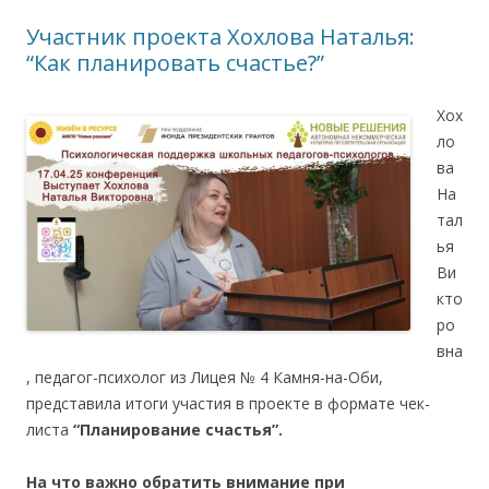
Участник проекта Хохлова Наталья:
“Как планировать счастье?”
Хох
ло
ва
На
тал
ья
Ви
кто
ро
вна
, педагог-психолог из Лицея № 4 Камня-на-Оби,
представила итоги участия в проекте в формате чек-
листа
“Планирование счастья”.
На что важно обратить внимание при