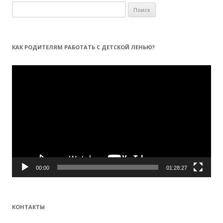
Н
а
й
т
КАК РОДИТЕЛЯМ РАБОТАТЬ С ДЕТСКОЙ ЛЕНЬЮ?
и
:
Видеоплеер
00:00
01:28:27
КОНТАКТЫ