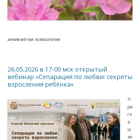
АРХИВ МЕТКИ:
ПСИХОЛОГИЯ
26.05.2026 в 17-00 мск открытый
вебинар «Сепарация по любви: секреты
взросления ребёнка»
П
ри
гл
а
ш
ае