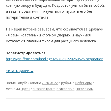
крепкую опору в будущем. Подросток учится быть собой,
а задача родителя — научиться отпускать его без
потери тепла и контакта.
На нашей встрече разберём, что скрывается за фразами
«я сам», «отстань» и хлопком дверью, и научимся
оставаться главным тылом для растущего человека.
Зарегистрироваться
:
https://pruffme.com/landing/u2631789/20260526_separation
Читать далее
→
Запись опубликована
2026-05-22
в рубрике
Вебинары
с
метками
Президентский грант
,
психология
,
ШколаМам
.