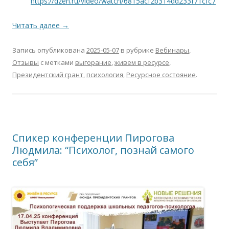
https://dzen.ru/video/watch/6815acf2b314dd233f71cfc7
Читать далее
→
Запись опубликована
2025-05-07
в рубрике
Вебинары
,
Отзывы
с метками
выгорание
,
живем в ресурсе
,
Президентский грант
,
психология
,
Ресурсное состояние
.
Спикер конференции Пирогова
Людмила: “Психолог, познай самого
себя”