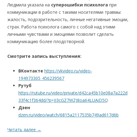
Людмила указала на
суперошибки психолога
при
коммуникации в работе с такими носителями травмы:
жалость, подозрительность, личные негативные эмоции,
страх. Работа психолога самого с собой над этими
личными чувствами и эмоциями позволит сделать
коммуникацию более плодотворной.
Смотрите запись выступления:
ВКонтакте
https://vkvideo.ru/video-
194973305_456239567
Рутуб
https://rutube.ru/video/private/d42ca45b10e08a7a222d
33f4c1f364dd/?p=JJ3cGZ7WZJ8oa64LUAiD5Q
Дзен
dzen.ru/video/watch/6815a2117535b749ad617d6b
Читать далее
→