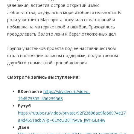
увлечения, встретив остров открытий и мыс
любопытства, окунулась в море изобретательности. В
роли участника Маргарита получила океан знаний и
побывала на материке проб и ошибок. Приходилось
преодолевать болото лени и берег отложенных дел.
Группа участников проекта под ее наставничеством
стала настоящим оазисом поддержки, полуостровом
дружбы и совместной тропой доверия.
Смотрите запись выступления:
ВКонтакте
https://vkvideo.ru/video-
194973305_456239568
Рутуб
https://rutube.ru/video/private/92f23606ae9fa66974e27
a4d4551acb7/?p=0EXcUB0TnAva_JWr-GLa4w
Дзен