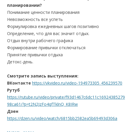
планировании?
Понимание ценности планирования
Невозможность все успеть
Формулировка ежедневных шагов позитивно
Определение, что для вас значит отдых.
Отдых внутри рабочего графика
Формирование привычки отключаться
Принятие привычки отдыха
Детокс-день.
Смотрите запись выступления:
ВКонтакте
https://vkvideo.ru/video-194973305_456239570
Рутуб
https://rutube.ru/video/private/f93d1467c6dc11c16924385279
98ca61/?p=t2N2JzFo4qfTklnQ_K8IRw
Дзен
https://dzen.ru/video/watch/6815bb2582ea5b69493d306a