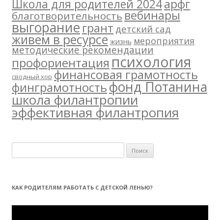
арфг
Школа для родителей 2024
вебинары
благотворительность
выгорание
грант
детский сад
живем в ресурсе
мероприятия
жизнь
методические рекомендации
психология
профориентация
финансовая грамотность
сводный хор
фонд Потанина
финграмотность
школа филантропии
эффективная филантропия
Н
а
й
т
КАК РОДИТЕЛЯМ РАБОТАТЬ С ДЕТСКОЙ ЛЕНЬЮ?
и
:
Видеоплеер