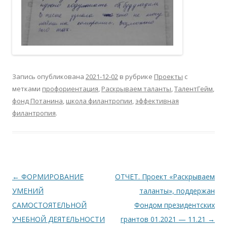
Запись опубликована
2021-12-02
в рубрике
Проекты
с
метками
профориентация
,
Раскрываем таланты
,
ТалентГейм
,
фонд Потанина
,
школа филантропии
,
эффективная
филантропия
.
Навигация
←
ФОРМИРОВАНИЕ
ОТЧЕТ. Проект «Раскрываем
по
УМЕНИЙ
таланты», поддержан
записям
САМОСТОЯТЕЛЬНОЙ
Фондом президентских
УЧЕБНОЙ ДЕЯТЕЛЬНОСТИ
грантов 01.2021 — 11.21
→